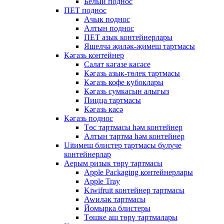
Белый поднос
ПЕТ поднос
Ачык поднос
Алтын поднос
ПЕТ азык контейнерлары
Яшелчә җиләк-җимеш тартмасы
Кәгазь контейнер
Салат кәгазе касәсе
Кәгазь азык-төлек тартмасы
Кәгазь кофе кубоклары
Кәгазь сумкасын алыгыз
Пицца тартмасы
Кәгазь касә
Кәгазь поднос
Төс тартмасы һәм контейнер
Алтын тартма һәм контейнер
Uitимеш блистер тартмасы бүлүче
контейнерлар
Аерым ризык төрү тартмасы
Apple Packaging контейнерлары
Apple Tray
Kiwifruit контейнер тартмасы
Awиләк тартмасы
Йомырка блистеры
Төшке аш төрү тартмалары