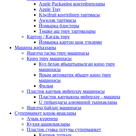
Apple Packaging контейнерлары
Apple Tray
Kiwifruit контейнер тартмасы
Awиләк тартмасы
Йомырка блистеры
Төшке аш төрү тартмалары
Картон / Кәгазь төрү
Йомырка картон шок үткәрми
Машина җиһазлары
Яшелчә тасма төрү машинасы
Кино төрү машинасы
Кул белән ябыштырылган кино төрү
машинасы
Ярым автоматик ябышу кино төрү
машинасы
Фильм
Пластик капчык мөһерләү машинасы
Пластик капчыкны мөһерләү - машина
U тибындагы алюминий тырнаклары
Яшелчә бәйләү машинасы
Супермаркет кирәк-яраклары
Ачык күренеш
Кухня ашамлыклары
Пластик сумка тотучы супермаркет
Капчык тоткыч