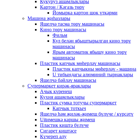
Кукуруз ашамлыклары
Картон / Кәгазь төрү
Йомырка картон шок үткәрми
Машина җиһазлары
Яшелчә тасма төрү машинасы
Кино төрү машинасы
Фильм
Кул белән ябыштырылган кино төрү
машинасы
Ярым автоматик ябышу кино төрү
машинасы
Пластик капчык мөһерләү машинасы
Пластик капчыкны мөһерләү - машина
U тибындагы алюминий тырнаклары
Яшелчә бәйләү машинасы
Супермаркет кирәк-яраклары
Ачык күренеш
Кухня ашамлыклары
Пластик сумка тотучы супермаркет
Капчык тоткыч
Яшелчә һәм җиләк-җимеш бүлүче / күрсәтү
Uitимешкә каршы җимеш
Пластик киштә бүлүче
Сигарет киштәсе
Күчереп алу