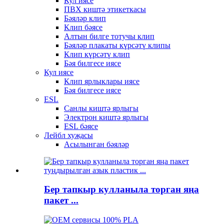
Кул иясе
ПВХ киштә этикеткасы
Бәяләр клип
Клип бәясе
Алтын билге тотучы клип
Бәяләр плакаты күрсәтү клипы
Клип күрсәтү клип
Бәя билгесе иясе
Кул иясе
Клип ярлыклары иясе
Бәя билгесе иясе
ESL
Санлы киштә ярлыгы
Электрон киштә ярлыгы
ESL бәясе
Лейбл хуҗасы
Асылынган бәяләр
Бер тапкыр кулланыла торган яңа
пакет ...