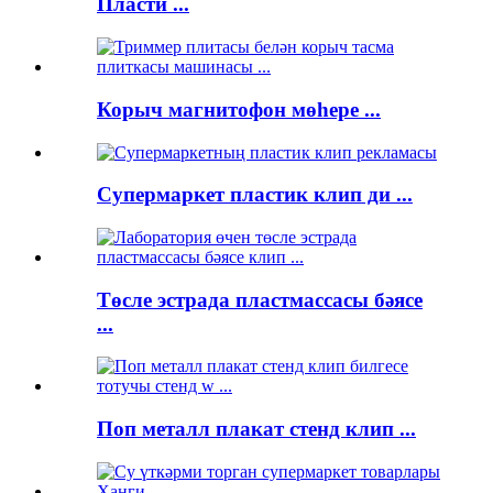
Пласти ...
Корыч магнитофон мөһере ...
Супермаркет пластик клип ди ...
Төсле эстрада пластмассасы бәясе
...
Поп металл плакат стенд клип ...