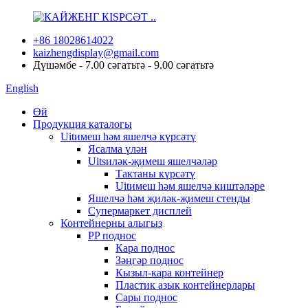
+86 18028614022
kaizhengdisplay@gmail.com
Дүшәмбе - 7.00 сәгатьтә - 9.00 сәгатьтә
English
Өй
Продукция каталогы
Uitимеш һәм яшелчә күрсәтү
Ясалма үлән
Uitsиләк-җимеш яшелчәләр
Тактаны күрсәтү
Uitимеш һәм яшелчә киштәләре
Яшелчә һәм җиләк-җимеш стенды
Супермаркет дисплей
Контейнерны алыгыз
PP поднос
Кара поднос
Зәңгәр поднос
Кызыл-кара контейнер
Пластик азык контейнерлары
Сары поднос