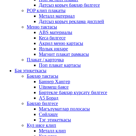
Датсыз корыч бәяләр билгесе
POP клип плакаты
Металл материал
Датсыз корыч реклама дисплей
Меню тактасы
ABS материалы
Кесә билгесе
Акрил меню картасы
Ярлык ияләре
Магнит плакат рамкасы
Плакат / карточка
Поп плакат картасы
Бәя этикеткасы
Бәяләр тактасы
Баннер Хангер
Uitимеш бәясе
Бөртекле бәяләр күрсәтү билгесе
A5 Борад
Бәяләр билгесе
Мәгълүматлар полосасы
Сөйләшү
Тэг этикеткасы
Кул иясе клип
Металл клип