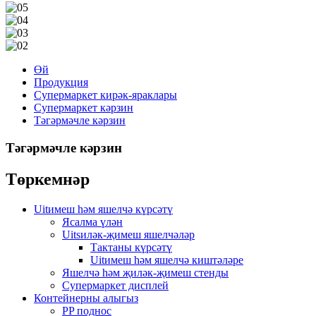
Өй
Продукция
Супермаркет кирәк-яраклары
Супермаркет кәрзин
Тәгәрмәчле кәрзин
Тәгәрмәчле кәрзин
Төркемнәр
Uitимеш һәм яшелчә күрсәтү
Ясалма үлән
Uitsиләк-җимеш яшелчәләр
Тактаны күрсәтү
Uitимеш һәм яшелчә киштәләре
Яшелчә һәм җиләк-җимеш стенды
Супермаркет дисплей
Контейнерны алыгыз
PP поднос