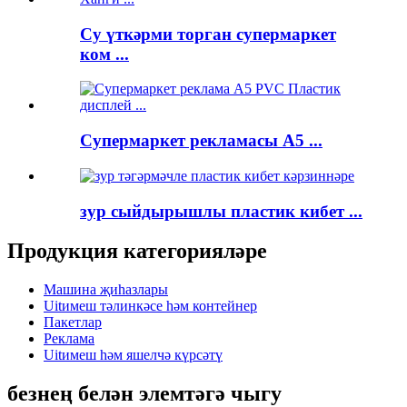
Су үткәрми торган супермаркет
ком ...
Супермаркет рекламасы A5 ...
зур сыйдырышлы пластик кибет ...
Продукция категорияләре
Машина җиһазлары
Uitимеш тәлинкәсе һәм контейнер
Пакетлар
Реклама
Uitимеш һәм яшелчә күрсәтү
безнең белән элемтәгә чыгу