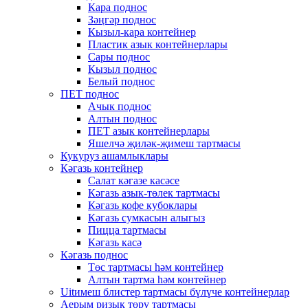
Кара поднос
Зәңгәр поднос
Кызыл-кара контейнер
Пластик азык контейнерлары
Сары поднос
Кызыл поднос
Белый поднос
ПЕТ поднос
Ачык поднос
Алтын поднос
ПЕТ азык контейнерлары
Яшелчә җиләк-җимеш тартмасы
Кукуруз ашамлыклары
Кәгазь контейнер
Салат кәгазе касәсе
Кәгазь азык-төлек тартмасы
Кәгазь кофе кубоклары
Кәгазь сумкасын алыгыз
Пицца тартмасы
Кәгазь касә
Кәгазь поднос
Төс тартмасы һәм контейнер
Алтын тартма һәм контейнер
Uitимеш блистер тартмасы бүлүче контейнерлар
Аерым ризык төрү тартмасы