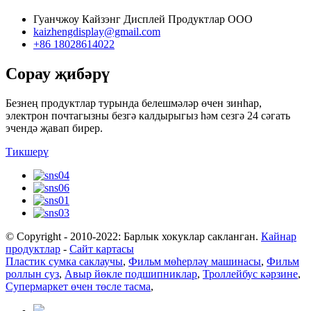
Гуанчжоу Кайзэнг Дисплей Продуктлар ООО
kaizhengdisplay@gmail.com
+86 18028614022
Сорау җибәрү
Безнең продуктлар турында белешмәләр өчен зинһар,
электрон почтагызны безгә калдырыгыз һәм сезгә 24 сәгать
эчендә җавап бирер.
Тикшерү
© Copyright - 2010-2022: Барлык хокуклар сакланган.
Кайнар
продуктлар
-
Сайт картасы
Пластик сумка саклаучы
,
Фильм мөһерләү машинасы
,
Фильм
роллын суз
,
Авыр йөкле подшипниклар
,
Троллейбус кәрзине
,
Супермаркет өчен төсле тасма
,