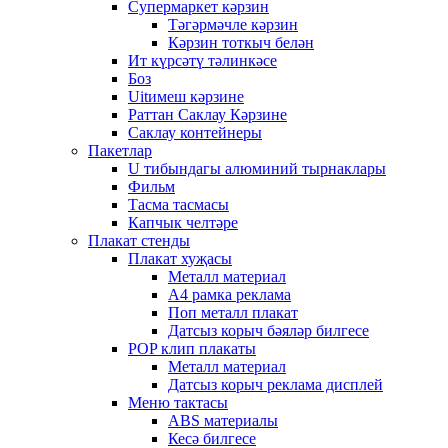
Супермаркет кәрзин
Тәгәрмәчле кәрзин
Кәрзин тоткыч белән
Ит күрсәтү тәлинкәсе
Боз
Uitимеш кәрзине
Раттан Саклау Кәрзине
Саклау контейнеры
Пакетлар
U тибындагы алюминий тырнаклары
Фильм
Тасма тасмасы
Капчык челтәре
Плакат стенды
Плакат хуҗасы
Металл материал
А4 рамка реклама
Поп металл плакат
Датсыз корыч бәяләр билгесе
POP клип плакаты
Металл материал
Датсыз корыч реклама дисплей
Меню тактасы
ABS материалы
Кесә билгесе