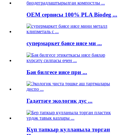
OEM сервисы 100% PLA Biodeg ...
супермаркет бәясе иясе ми ...
Бәя билгесе иясе при ...
Гадәттәге экологик дус ...
Күп тапкыр кулланыла торган