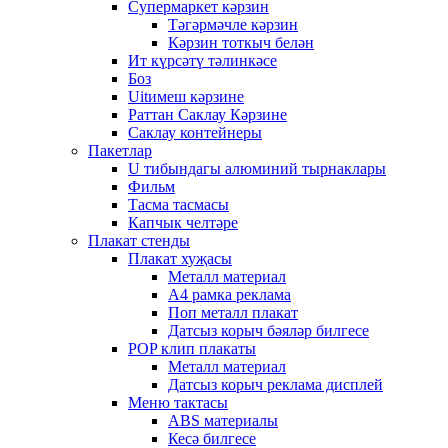
Супермаркет кәрзин
Тәгәрмәчле кәрзин
Кәрзин тоткыч белән
Ит күрсәтү тәлинкәсе
Боз
Uitимеш кәрзине
Раттан Саклау Кәрзине
Саклау контейнеры
Пакетлар
U тибындагы алюминий тырнаклары
Фильм
Тасма тасмасы
Капчык челтәре
Плакат стенды
Плакат хуҗасы
Металл материал
А4 рамка реклама
Поп металл плакат
Датсыз корыч бәяләр билгесе
POP клип плакаты
Металл материал
Датсыз корыч реклама дисплей
Меню тактасы
ABS материалы
Кесә билгесе