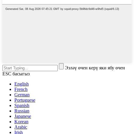
Эзләү өчен керү яки ябу өчен
ESC басыгыз
English
French
German
Portuguese
Spanish
Russian
Japanese
Korean
Arabic
Irish