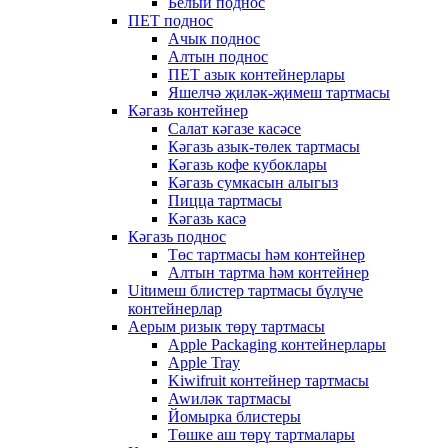
Белый поднос
ПЕТ поднос
Ачык поднос
Алтын поднос
ПЕТ азык контейнерлары
Яшелчә җиләк-җимеш тартмасы
Кәгазь контейнер
Салат кәгазе касәсе
Кәгазь азык-төлек тартмасы
Кәгазь кофе кубоклары
Кәгазь сумкасын алыгыз
Пицца тартмасы
Кәгазь касә
Кәгазь поднос
Төс тартмасы һәм контейнер
Алтын тартма һәм контейнер
Uitимеш блистер тартмасы бүлүче
контейнерлар
Аерым ризык төрү тартмасы
Apple Packaging контейнерлары
Apple Tray
Kiwifruit контейнер тартмасы
Awиләк тартмасы
Йомырка блистеры
Төшке аш төрү тартмалары