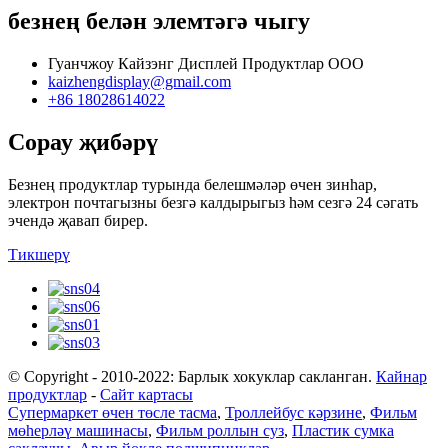
безнең белән элемтәгә чыгу
Гуанчжоу Кайзэнг Дисплей Продуктлар ООО
kaizhengdisplay@gmail.com
+86 18028614022
Сорау җибәрү
Безнең продуктлар турында белешмәләр өчен зинһар,
электрон почтагызны безгә калдырыгыз һәм сезгә 24 сәгать
эчендә җавап бирер.
Тикшерү
© Copyright - 2010-2022: Барлык хокуклар сакланган.
Кайнар
продуктлар
-
Сайт картасы
Супермаркет өчен төсле тасма
,
Троллейбус кәрзине
,
Фильм
мөһерләү машинасы
,
Фильм роллын суз
,
Пластик сумка