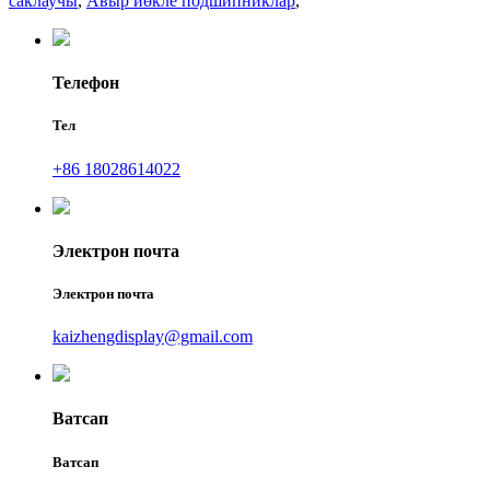
саклаучы
,
Авыр йөкле подшипниклар
,
Телефон
Тел
+86 18028614022
Электрон почта
Электрон почта
kaizhengdisplay@gmail.com
Ватсап
Ватсап