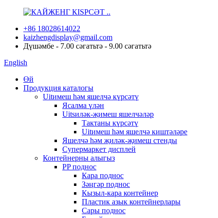
+86 18028614022
kaizhengdisplay@gmail.com
Дүшәмбе - 7.00 сәгатьтә - 9.00 сәгатьтә
English
Өй
Продукция каталогы
Uitимеш һәм яшелчә күрсәтү
Ясалма үлән
Uitsиләк-җимеш яшелчәләр
Тактаны күрсәтү
Uitимеш һәм яшелчә киштәләре
Яшелчә һәм җиләк-җимеш стенды
Супермаркет дисплей
Контейнерны алыгыз
PP поднос
Кара поднос
Зәңгәр поднос
Кызыл-кара контейнер
Пластик азык контейнерлары
Сары поднос