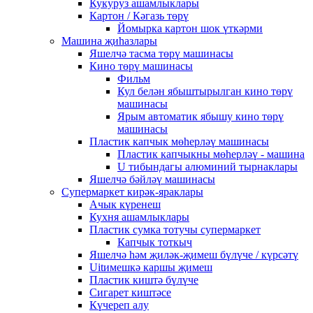
Кукуруз ашамлыклары
Картон / Кәгазь төрү
Йомырка картон шок үткәрми
Машина җиһазлары
Яшелчә тасма төрү машинасы
Кино төрү машинасы
Фильм
Кул белән ябыштырылган кино төрү
машинасы
Ярым автоматик ябышу кино төрү
машинасы
Пластик капчык мөһерләү машинасы
Пластик капчыкны мөһерләү - машина
U тибындагы алюминий тырнаклары
Яшелчә бәйләү машинасы
Супермаркет кирәк-яраклары
Ачык күренеш
Кухня ашамлыклары
Пластик сумка тотучы супермаркет
Капчык тоткыч
Яшелчә һәм җиләк-җимеш бүлүче / күрсәтү
Uitимешкә каршы җимеш
Пластик киштә бүлүче
Сигарет киштәсе
Күчереп алу