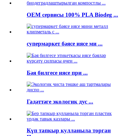
OEM сервисы 100% PLA Biodeg ...
супермаркет бәясе иясе ми ...
Бәя билгесе иясе при ...
Гадәттәге экологик дус ...
Күп тапкыр кулланыла торган