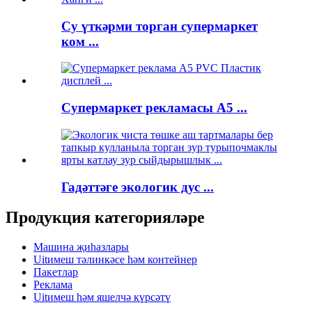
Су үткәрми торган супермаркет
ком ...
Супермаркет рекламасы A5 ...
Гадәттәге экологик дус ...
Продукция категорияләре
Машина җиһазлары
Uitимеш тәлинкәсе һәм контейнер
Пакетлар
Реклама
Uitимеш һәм яшелчә күрсәтү