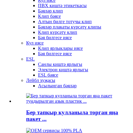
Кул иясе
ПВХ киштә этикеткасы
Бәяләр клип
Клип бәясе
Алтын билге тотучы клип
Бәяләр плакаты күрсәтү клипы
Клип күрсәтү клип
Бәя билгесе иясе
Кул иясе
Клип ярлыклары иясе
Бәя билгесе иясе
ESL
Санлы киштә ярлыгы
Электрон киштә ярлыгы
ESL бәясе
Лейбл хуҗасы
Асылынган бәяләр
Бер тапкыр кулланыла торган яңа
пакет ...