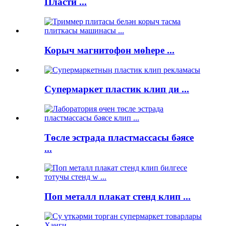
Пласти ...
Корыч магнитофон мөһере ...
Супермаркет пластик клип ди ...
Төсле эстрада пластмассасы бәясе
...
Поп металл плакат стенд клип ...