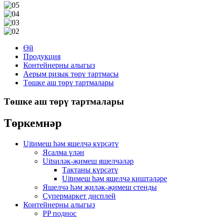
Өй
Продукция
Контейнерны алыгыз
Аерым ризык төрү тартмасы
Төшке аш төрү тартмалары
Төшке аш төрү тартмалары
Төркемнәр
Uitимеш һәм яшелчә күрсәтү
Ясалма үлән
Uitsиләк-җимеш яшелчәләр
Тактаны күрсәтү
Uitимеш һәм яшелчә киштәләре
Яшелчә һәм җиләк-җимеш стенды
Супермаркет дисплей
Контейнерны алыгыз
PP поднос