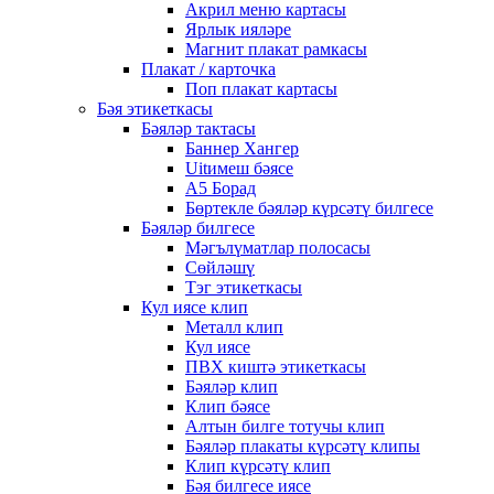
Акрил меню картасы
Ярлык ияләре
Магнит плакат рамкасы
Плакат / карточка
Поп плакат картасы
Бәя этикеткасы
Бәяләр тактасы
Баннер Хангер
Uitимеш бәясе
A5 Борад
Бөртекле бәяләр күрсәтү билгесе
Бәяләр билгесе
Мәгълүматлар полосасы
Сөйләшү
Тэг этикеткасы
Кул иясе клип
Металл клип
Кул иясе
ПВХ киштә этикеткасы
Бәяләр клип
Клип бәясе
Алтын билге тотучы клип
Бәяләр плакаты күрсәтү клипы
Клип күрсәтү клип
Бәя билгесе иясе