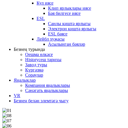
Кул иясе
Клип ярлыклары иясе
Бәя билгесе иясе
ESL
Санлы киштә ярлыгы
Электрон киштә ярлыгы
ESL бәясе
Лейбл хуҗасы
Асылынган бәяләр
Безнең турында
Оешма өлкәсе
Historyсеш тарихы
Завод туры
Күргәзмә
Сораулар
Яңалыклар
Компания яңалыклары
Сәнәгать яңалыклары
VR
Безнең белән элемтәгә чыгу