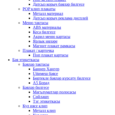
Датсыз корыч бәяләр билгесе
POP клип плакаты
Металл материал
Датсыз корыч реклама дисплей
Меню тактасы
ABS материалы
Кесә билгесе
Акрил меню картасы
Ярлык ияләре
Магнит плакат рамкасы
Плакат / карточка
Поп плакат картасы
Бәя этикеткасы
Бәяләр тактасы
Баннер Хангер
Uitимеш бәясе
Бөртекле бәяләр күрсәтү билгесе
A5 Борад
Бәяләр билгесе
Мәгълүматлар полосасы
Сөйләшү
Тэг этикеткасы
Кул иясе клип
Металл клип