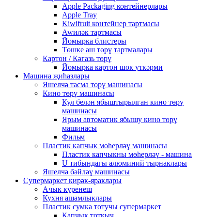
Apple Packaging контейнерлары
Apple Tray
Kiwifruit контейнер тартмасы
Awиләк тартмасы
Йомырка блистеры
Төшке аш төрү тартмалары
Картон / Кәгазь төрү
Йомырка картон шок үткәрми
Машина җиһазлары
Яшелчә тасма төрү машинасы
Кино төрү машинасы
Кул белән ябыштырылган кино төрү
машинасы
Ярым автоматик ябышу кино төрү
машинасы
Фильм
Пластик капчык мөһерләү машинасы
Пластик капчыкны мөһерләү - машина
U тибындагы алюминий тырнаклары
Яшелчә бәйләү машинасы
Супермаркет кирәк-яраклары
Ачык күренеш
Кухня ашамлыклары
Пластик сумка тотучы супермаркет
Капчык тоткыч