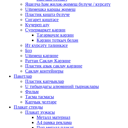
Яшелчә һәм җиләк-җимеш бүлүче / күрсәтү
Uitимешкә каршы җимеш
Пластик киштә бүлүче
Сигарет киштәсе
Күчереп алу
Супермаркет кәрзин
Тәгәрмәчле кәрзин
Кәрзин тоткыч белән
Ит күрсәтү тәлинкәсе
Боз
Uitимеш кәрзине
Раттан Саклау Кәрзине
Пластик азык саклау кәрзине
Саклау контейнеры
Пакетлар
Пластик капчыклар
U тибындагы алюминий тырнаклары
Фильм
Тасма тасмасы
Капчык челтәре
Плакат стенды
Плакат хуҗасы
Металл материал
А4 рамка реклама
Поп металл плакат