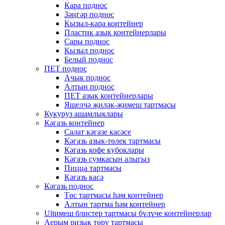
Кара поднос
Зәңгәр поднос
Кызыл-кара контейнер
Пластик азык контейнерлары
Сары поднос
Кызыл поднос
Белый поднос
ПЕТ поднос
Ачык поднос
Алтын поднос
ПЕТ азык контейнерлары
Яшелчә җиләк-җимеш тартмасы
Кукуруз ашамлыклары
Кәгазь контейнер
Салат кәгазе касәсе
Кәгазь азык-төлек тартмасы
Кәгазь кофе кубоклары
Кәгазь сумкасын алыгыз
Пицца тартмасы
Кәгазь касә
Кәгазь поднос
Төс тартмасы һәм контейнер
Алтын тартма һәм контейнер
Uitимеш блистер тартмасы бүлүче контейнерлар
Аерым ризык төрү тартмасы