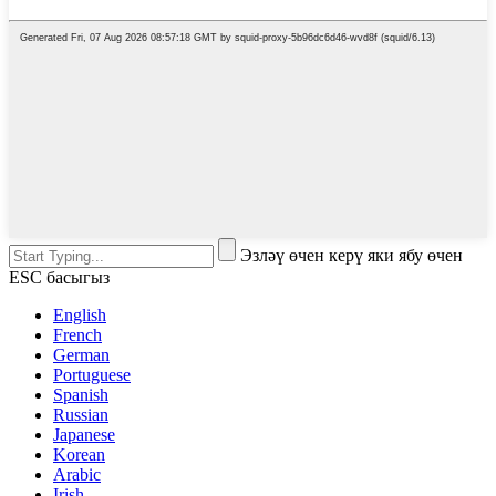
Эзләү өчен керү яки ябу өчен
ESC басыгыз
English
French
German
Portuguese
Spanish
Russian
Japanese
Korean
Arabic
Irish