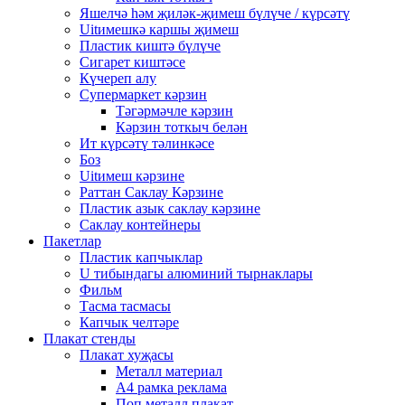
Яшелчә һәм җиләк-җимеш бүлүче / күрсәтү
Uitимешкә каршы җимеш
Пластик киштә бүлүче
Сигарет киштәсе
Күчереп алу
Супермаркет кәрзин
Тәгәрмәчле кәрзин
Кәрзин тоткыч белән
Ит күрсәтү тәлинкәсе
Боз
Uitимеш кәрзине
Раттан Саклау Кәрзине
Пластик азык саклау кәрзине
Саклау контейнеры
Пакетлар
Пластик капчыклар
U тибындагы алюминий тырнаклары
Фильм
Тасма тасмасы
Капчык челтәре
Плакат стенды
Плакат хуҗасы
Металл материал
А4 рамка реклама
Поп металл плакат