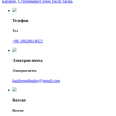
кәрзине
,
Супермаркет өчен төсле тасма
,
Телефон
Тел
+86 18028614022
Электрон почта
Электрон почта
kaizhengdisplay@gmail.com
Ватсап
Ватсап