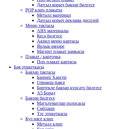
Датсыз корыч бәяләр билгесе
POP клип плакаты
Металл материал
Датсыз корыч реклама дисплей
Меню тактасы
ABS материалы
Кесә билгесе
Акрил меню картасы
Ярлык ияләре
Магнит плакат рамкасы
Плакат / карточка
Поп плакат картасы
Бәя этикеткасы
Бәяләр тактасы
Баннер Хангер
Uitимеш бәясе
Бөртекле бәяләр күрсәтү билгесе
A5 Борад
Бәяләр билгесе
Мәгълүматлар полосасы
Сөйләшү
Тэг этикеткасы
Кул иясе клип
Металл клип