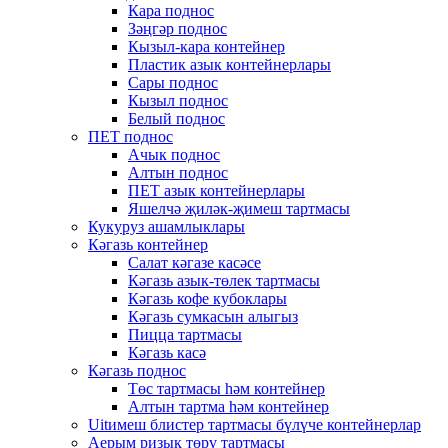
Кара поднос
Зәңгәр поднос
Кызыл-кара контейнер
Пластик азык контейнерлары
Сары поднос
Кызыл поднос
Белый поднос
ПЕТ поднос
Ачык поднос
Алтын поднос
ПЕТ азык контейнерлары
Яшелчә җиләк-җимеш тартмасы
Кукуруз ашамлыклары
Кәгазь контейнер
Салат кәгазе касәсе
Кәгазь азык-төлек тартмасы
Кәгазь кофе кубоклары
Кәгазь сумкасын алыгыз
Пицца тартмасы
Кәгазь касә
Кәгазь поднос
Төс тартмасы һәм контейнер
Алтын тартма һәм контейнер
Uitимеш блистер тартмасы бүлүче контейнерлар
Аерым ризык төрү тартмасы