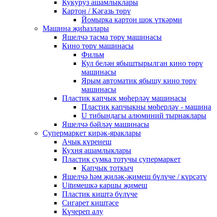
Кукуруз ашамлыклары
Картон / Кәгазь төрү
Йомырка картон шок үткәрми
Машина җиһазлары
Яшелчә тасма төрү машинасы
Кино төрү машинасы
Фильм
Кул белән ябыштырылган кино төрү
машинасы
Ярым автоматик ябышу кино төрү
машинасы
Пластик капчык мөһерләү машинасы
Пластик капчыкны мөһерләү - машина
U тибындагы алюминий тырнаклары
Яшелчә бәйләү машинасы
Супермаркет кирәк-яраклары
Ачык күренеш
Кухня ашамлыклары
Пластик сумка тотучы супермаркет
Капчык тоткыч
Яшелчә һәм җиләк-җимеш бүлүче / күрсәтү
Uitимешкә каршы җимеш
Пластик киштә бүлүче
Сигарет киштәсе
Күчереп алу