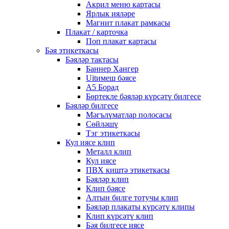
Акрил меню картасы
Ярлык ияләре
Магнит плакат рамкасы
Плакат / карточка
Поп плакат картасы
Бәя этикеткасы
Бәяләр тактасы
Баннер Хангер
Uitимеш бәясе
A5 Борад
Бөртекле бәяләр күрсәтү билгесе
Бәяләр билгесе
Мәгълүматлар полосасы
Сөйләшү
Тэг этикеткасы
Кул иясе клип
Металл клип
Кул иясе
ПВХ киштә этикеткасы
Бәяләр клип
Клип бәясе
Алтын билге тотучы клип
Бәяләр плакаты күрсәтү клипы
Клип күрсәтү клип
Бәя билгесе иясе