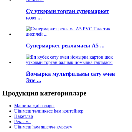
Су үткәрми торган супермаркет
ком ...
Супермаркет рекламасы A5 ...
Йомырка мультфильмы сату өчен
Эпе ...
Продукция категорияләре
Машина җиһазлары
Uitимеш тәлинкәсе һәм контейнер
Пакетлар
Реклама
Uitимеш һәм яшелчә күрсәтү