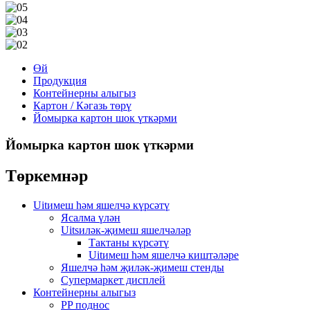
Өй
Продукция
Контейнерны алыгыз
Картон / Кәгазь төрү
Йомырка картон шок үткәрми
Йомырка картон шок үткәрми
Төркемнәр
Uitимеш һәм яшелчә күрсәтү
Ясалма үлән
Uitsиләк-җимеш яшелчәләр
Тактаны күрсәтү
Uitимеш һәм яшелчә киштәләре
Яшелчә һәм җиләк-җимеш стенды
Супермаркет дисплей
Контейнерны алыгыз
PP поднос