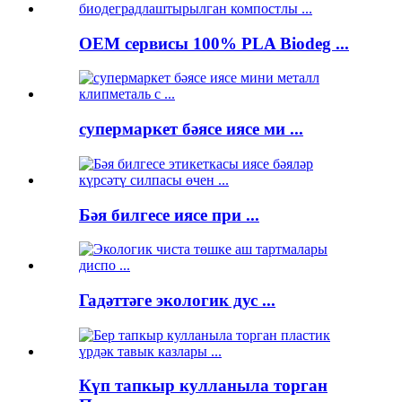
OEM сервисы 100% PLA Biodeg ...
супермаркет бәясе иясе ми ...
Бәя билгесе иясе при ...
Гадәттәге экологик дус ...
Күп тапкыр кулланыла торган