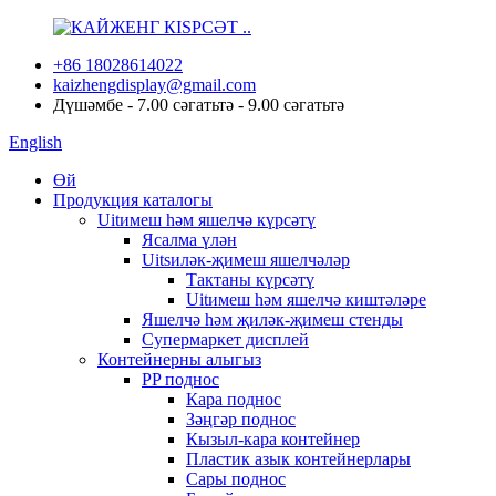
+86 18028614022
kaizhengdisplay@gmail.com
Дүшәмбе - 7.00 сәгатьтә - 9.00 сәгатьтә
English
Өй
Продукция каталогы
Uitимеш һәм яшелчә күрсәтү
Ясалма үлән
Uitsиләк-җимеш яшелчәләр
Тактаны күрсәтү
Uitимеш һәм яшелчә киштәләре
Яшелчә һәм җиләк-җимеш стенды
Супермаркет дисплей
Контейнерны алыгыз
PP поднос
Кара поднос
Зәңгәр поднос
Кызыл-кара контейнер
Пластик азык контейнерлары
Сары поднос