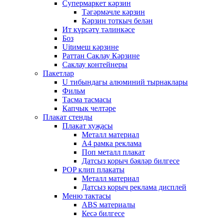
Супермаркет кәрзин
Тәгәрмәчле кәрзин
Кәрзин тоткыч белән
Ит күрсәтү тәлинкәсе
Боз
Uitимеш кәрзине
Раттан Саклау Кәрзине
Саклау контейнеры
Пакетлар
U тибындагы алюминий тырнаклары
Фильм
Тасма тасмасы
Капчык челтәре
Плакат стенды
Плакат хуҗасы
Металл материал
А4 рамка реклама
Поп металл плакат
Датсыз корыч бәяләр билгесе
POP клип плакаты
Металл материал
Датсыз корыч реклама дисплей
Меню тактасы
ABS материалы
Кесә билгесе