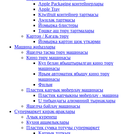
Apple Packaging контейнерлары
Apple Tray
Kiwifruit контейнер тартмасы
Awиләк тартмасы
Йомырка блистеры
Төшке аш төрү тартмалары
Картон / Кәгазь төрү
Йомырка картон шок үткәрми
Машина җиһазлары
Яшелчә тасма төрү машинасы
Кино төрү машинасы
Кул белән ябыштырылган кино төрү
машинасы
Ярым автоматик ябышу кино төрү
машинасы
Фильм
Пластик капчык мөһерләү машинасы
Пластик капчыкны мөһерләү - машина
U тибындагы алюминий тырнаклары
Яшелчә бәйләү машинасы
Супермаркет кирәк-яраклары
Ачык күренеш
Кухня ашамлыклары
Пластик сумка тотучы супермаркет
Капчык тоткыч