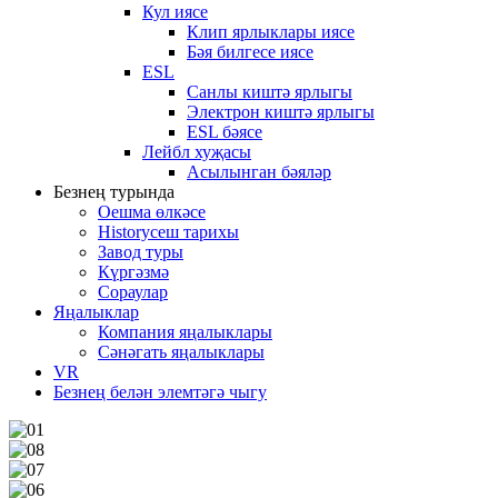
Кул иясе
Клип ярлыклары иясе
Бәя билгесе иясе
ESL
Санлы киштә ярлыгы
Электрон киштә ярлыгы
ESL бәясе
Лейбл хуҗасы
Асылынган бәяләр
Безнең турында
Оешма өлкәсе
Historyсеш тарихы
Завод туры
Күргәзмә
Сораулар
Яңалыклар
Компания яңалыклары
Сәнәгать яңалыклары
VR
Безнең белән элемтәгә чыгу