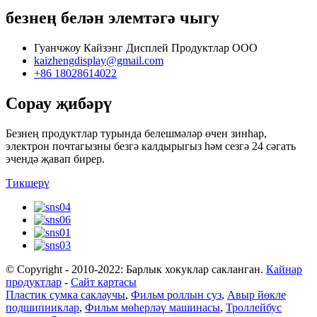
безнең белән элемтәгә чыгу
Гуанчжоу Кайзэнг Дисплей Продуктлар ООО
kaizhengdisplay@gmail.com
+86 18028614022
Сорау җибәрү
Безнең продуктлар турында белешмәләр өчен зинһар,
электрон почтагызны безгә калдырыгыз һәм сезгә 24 сәгать
эчендә җавап бирер.
Тикшерү
© Copyright - 2010-2022: Барлык хокуклар сакланган.
Кайнар
продуктлар
-
Сайт картасы
Пластик сумка саклаучы
,
Фильм роллын суз
,
Авыр йөкле
подшипниклар
,
Фильм мөһерләү машинасы
,
Троллейбус