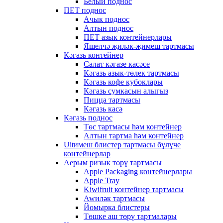
Белый поднос
ПЕТ поднос
Ачык поднос
Алтын поднос
ПЕТ азык контейнерлары
Яшелчә җиләк-җимеш тартмасы
Кәгазь контейнер
Салат кәгазе касәсе
Кәгазь азык-төлек тартмасы
Кәгазь кофе кубоклары
Кәгазь сумкасын алыгыз
Пицца тартмасы
Кәгазь касә
Кәгазь поднос
Төс тартмасы һәм контейнер
Алтын тартма һәм контейнер
Uitимеш блистер тартмасы бүлүче
контейнерлар
Аерым ризык төрү тартмасы
Apple Packaging контейнерлары
Apple Tray
Kiwifruit контейнер тартмасы
Awиләк тартмасы
Йомырка блистеры
Төшке аш төрү тартмалары