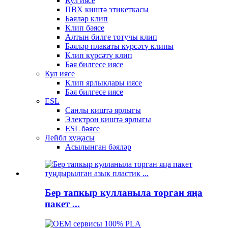
Кул иясе
ПВХ киштә этикеткасы
Бәяләр клип
Клип бәясе
Алтын билге тотучы клип
Бәяләр плакаты күрсәтү клипы
Клип күрсәтү клип
Бәя билгесе иясе
Кул иясе
Клип ярлыклары иясе
Бәя билгесе иясе
ESL
Санлы киштә ярлыгы
Электрон киштә ярлыгы
ESL бәясе
Лейбл хуҗасы
Асылынган бәяләр
Бер тапкыр кулланыла торган яңа
пакет ...