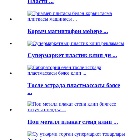
Пласти ...
Корыч магнитофон мөһере ...
Супермаркет пластик клип ди ...
Төсле эстрада пластмассасы бәясе
...
Поп металл плакат стенд клип ...