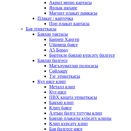
Акрил меню картасы
Ярлык ияләре
Магнит плакат рамкасы
Плакат / карточка
Поп плакат картасы
Бәя этикеткасы
Бәяләр тактасы
Баннер Хангер
Uitимеш бәясе
A5 Борад
Бөртекле бәяләр күрсәтү билгесе
Бәяләр билгесе
Мәгълүматлар полосасы
Сөйләшү
Тэг этикеткасы
Кул иясе клип
Металл клип
Кул иясе
ПВХ киштә этикеткасы
Бәяләр клип
Клип бәясе
Алтын билге тотучы клип
Бәяләр плакаты күрсәтү клипы
Клип күрсәтү клип
Бәя билгесе иясе