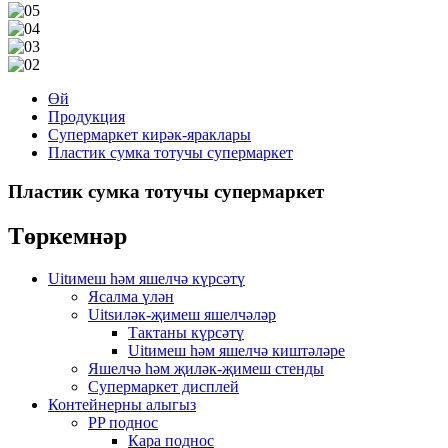
Өй
Продукция
Супермаркет кирәк-яраклары
Пластик сумка тотучы супермаркет
Пластик сумка тотучы супермаркет
Төркемнәр
Uitимеш һәм яшелчә күрсәтү
Ясалма үлән
Uitsиләк-җимеш яшелчәләр
Тактаны күрсәтү
Uitимеш һәм яшелчә киштәләре
Яшелчә һәм җиләк-җимеш стенды
Супермаркет дисплей
Контейнерны алыгыз
PP поднос
Кара поднос