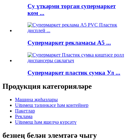
Су үткәрми торган супермаркет
ком ...
Супермаркет рекламасы A5 ...
Супермаркет пластик сумка Ул ...
Продукция категорияләре
Машина җиһазлары
Uitимеш тәлинкәсе һәм контейнер
Пакетлар
Реклама
Uitимеш һәм яшелчә күрсәтү
безнең белән элемтәгә чыгу