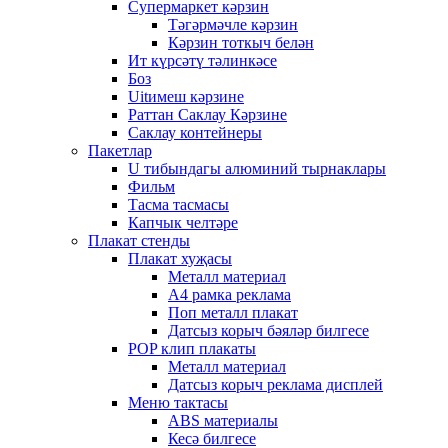
Супермаркет кәрзин
Тәгәрмәчле кәрзин
Кәрзин тоткыч белән
Ит күрсәтү тәлинкәсе
Боз
Uitимеш кәрзине
Раттан Саклау Кәрзине
Саклау контейнеры
Пакетлар
U тибындагы алюминий тырнаклары
Фильм
Тасма тасмасы
Капчык челтәре
Плакат стенды
Плакат хуҗасы
Металл материал
А4 рамка реклама
Поп металл плакат
Датсыз корыч бәяләр билгесе
POP клип плакаты
Металл материал
Датсыз корыч реклама дисплей
Меню тактасы
ABS материалы
Кесә билгесе