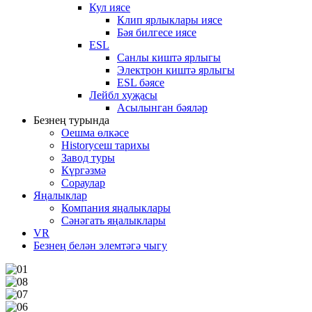
Кул иясе
Клип ярлыклары иясе
Бәя билгесе иясе
ESL
Санлы киштә ярлыгы
Электрон киштә ярлыгы
ESL бәясе
Лейбл хуҗасы
Асылынган бәяләр
Безнең турында
Оешма өлкәсе
Historyсеш тарихы
Завод туры
Күргәзмә
Сораулар
Яңалыклар
Компания яңалыклары
Сәнәгать яңалыклары
VR
Безнең белән элемтәгә чыгу