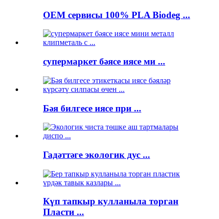
OEM сервисы 100% PLA Biodeg ...
супермаркет бәясе иясе ми ...
Бәя билгесе иясе при ...
Гадәттәге экологик дус ...
Күп тапкыр кулланыла торган
Пласти ...