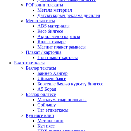
POP клип плакаты
Металл материал
Датсыз корыч реклама дисплей
Меню тактасы
ABS материалы
Кесә билгесе
Акрил меню картасы
Ярлык ияләре
Магнит плакат рамкасы
Плакат / карточка
Поп плакат картасы
Бәя этикеткасы
Бәяләр тактасы
Баннер Хангер
Uitимеш бәясе
Бөртекле бәяләр күрсәтү билгесе
A5 Борад
Бәяләр билгесе
Мәгълүматлар полосасы
Сөйләшү
Тэг этикеткасы
Кул иясе клип
Металл клип
Кул иясе