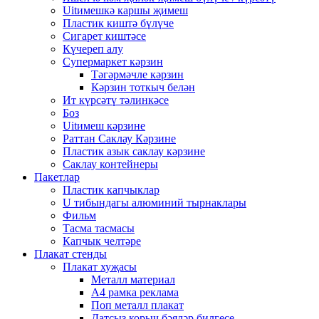
Uitимешкә каршы җимеш
Пластик киштә бүлүче
Сигарет киштәсе
Күчереп алу
Супермаркет кәрзин
Тәгәрмәчле кәрзин
Кәрзин тоткыч белән
Ит күрсәтү тәлинкәсе
Боз
Uitимеш кәрзине
Раттан Саклау Кәрзине
Пластик азык саклау кәрзине
Саклау контейнеры
Пакетлар
Пластик капчыклар
U тибындагы алюминий тырнаклары
Фильм
Тасма тасмасы
Капчык челтәре
Плакат стенды
Плакат хуҗасы
Металл материал
А4 рамка реклама
Поп металл плакат
Датсыз корыч бәяләр билгесе