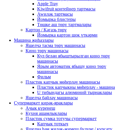
Apple Tray
Kiwifruit контейнер тартмасы
Awиләк тартмасы
Йомырка блистеры
Төшке аш төрү тартмалары
Картон / Кәгазь төрү
Йомырка картон шок үткәрми
Машина җиһазлары
Яшелчә тасма төрү машинасы
Кино төрү машинасы
Кул белән ябыштырылган кино төрү
машинасы
Ярым автоматик ябышу кино төрү
машинасы
Фильм
Пластик капчык мөһерләү машинасы
Пластик капчыкны мөһерләү - машина
U тибындагы алюминий тырнаклары
Яшелчә бәйләү машинасы
Супермаркет кирәк-яраклары
Ачык күренеш
Кухня ашамлыклары
Пластик сумка тотучы супермаркет
Капчык тоткыч
Яшелчә һәм җиләк-җимеш бүлүче / күрсәтү