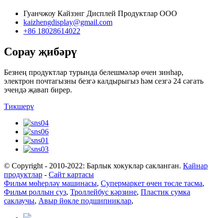
Гуанчжоу Кайзэнг Дисплей Продуктлар ООО
kaizhengdisplay@gmail.com
+86 18028614022
Сорау җибәрү
Безнең продуктлар турында белешмәләр өчен зинһар,
электрон почтагызны безгә калдырыгыз һәм сезгә 24 сәгать
эчендә җавап бирер.
Тикшерү
© Copyright - 2010-2022: Барлык хокуклар сакланган.
Кайнар
продуктлар
-
Сайт картасы
Фильм мөһерләү машинасы
,
Супермаркет өчен төсле тасма
,
Фильм роллын суз
,
Троллейбус кәрзине
,
Пластик сумка
саклаучы
,
Авыр йөкле подшипниклар
,