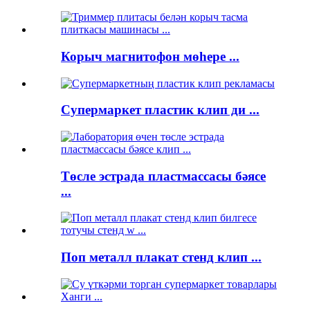
Корыч магнитофон мөһере ...
Супермаркет пластик клип ди ...
Төсле эстрада пластмассасы бәясе
...
Поп металл плакат стенд клип ...