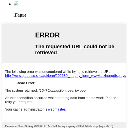
.Гары