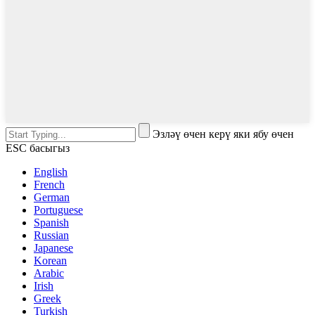
Эзләү өчен керү яки ябу өчен
ESC басыгыз
English
French
German
Portuguese
Spanish
Russian
Japanese
Korean
Arabic
Irish
Greek
Turkish