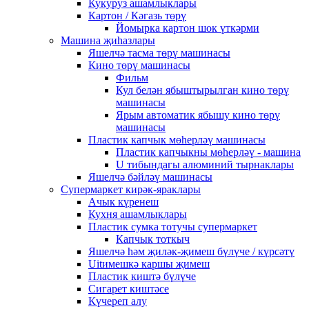
Кукуруз ашамлыклары
Картон / Кәгазь төрү
Йомырка картон шок үткәрми
Машина җиһазлары
Яшелчә тасма төрү машинасы
Кино төрү машинасы
Фильм
Кул белән ябыштырылган кино төрү
машинасы
Ярым автоматик ябышу кино төрү
машинасы
Пластик капчык мөһерләү машинасы
Пластик капчыкны мөһерләү - машина
U тибындагы алюминий тырнаклары
Яшелчә бәйләү машинасы
Супермаркет кирәк-яраклары
Ачык күренеш
Кухня ашамлыклары
Пластик сумка тотучы супермаркет
Капчык тоткыч
Яшелчә һәм җиләк-җимеш бүлүче / күрсәтү
Uitимешкә каршы җимеш
Пластик киштә бүлүче
Сигарет киштәсе
Күчереп алу