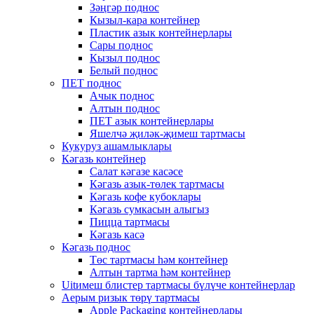
Зәңгәр поднос
Кызыл-кара контейнер
Пластик азык контейнерлары
Сары поднос
Кызыл поднос
Белый поднос
ПЕТ поднос
Ачык поднос
Алтын поднос
ПЕТ азык контейнерлары
Яшелчә җиләк-җимеш тартмасы
Кукуруз ашамлыклары
Кәгазь контейнер
Салат кәгазе касәсе
Кәгазь азык-төлек тартмасы
Кәгазь кофе кубоклары
Кәгазь сумкасын алыгыз
Пицца тартмасы
Кәгазь касә
Кәгазь поднос
Төс тартмасы һәм контейнер
Алтын тартма һәм контейнер
Uitимеш блистер тартмасы бүлүче контейнерлар
Аерым ризык төрү тартмасы
Apple Packaging контейнерлары