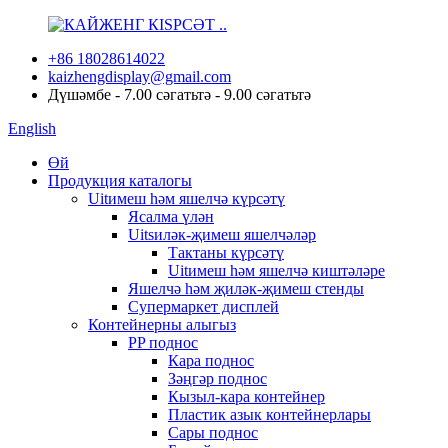
+86 18028614022
kaizhengdisplay@gmail.com
Дүшәмбе - 7.00 сәгатьтә - 9.00 сәгатьтә
English
Өй
Продукция каталогы
Uitимеш һәм яшелчә күрсәтү
Ясалма үлән
Uitsиләк-җимеш яшелчәләр
Тактаны күрсәтү
Uitимеш һәм яшелчә киштәләре
Яшелчә һәм җиләк-җимеш стенды
Супермаркет дисплей
Контейнерны алыгыз
PP поднос
Кара поднос
Зәңгәр поднос
Кызыл-кара контейнер
Пластик азык контейнерлары
Сары поднос