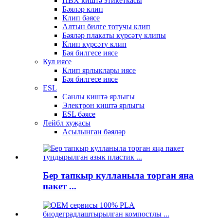
ПВХ киштә этикеткасы
Бәяләр клип
Клип бәясе
Алтын билге тотучы клип
Бәяләр плакаты күрсәтү клипы
Клип күрсәтү клип
Бәя билгесе иясе
Кул иясе
Клип ярлыклары иясе
Бәя билгесе иясе
ESL
Санлы киштә ярлыгы
Электрон киштә ярлыгы
ESL бәясе
Лейбл хуҗасы
Асылынган бәяләр
Бер тапкыр кулланыла торган яңа
пакет ...