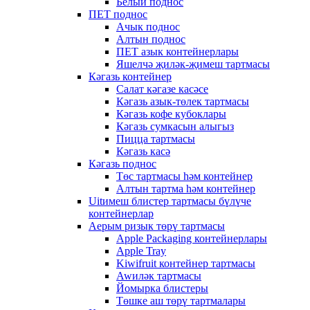
Белый поднос
ПЕТ поднос
Ачык поднос
Алтын поднос
ПЕТ азык контейнерлары
Яшелчә җиләк-җимеш тартмасы
Кәгазь контейнер
Салат кәгазе касәсе
Кәгазь азык-төлек тартмасы
Кәгазь кофе кубоклары
Кәгазь сумкасын алыгыз
Пицца тартмасы
Кәгазь касә
Кәгазь поднос
Төс тартмасы һәм контейнер
Алтын тартма һәм контейнер
Uitимеш блистер тартмасы бүлүче
контейнерлар
Аерым ризык төрү тартмасы
Apple Packaging контейнерлары
Apple Tray
Kiwifruit контейнер тартмасы
Awиләк тартмасы
Йомырка блистеры
Төшке аш төрү тартмалары