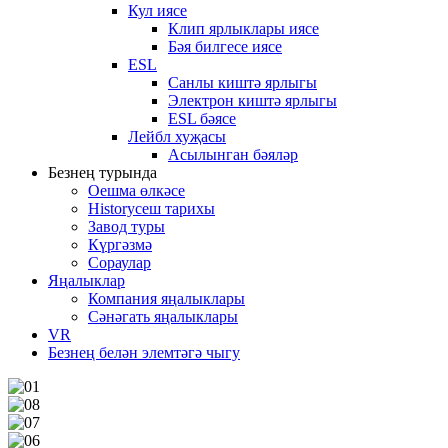
Кул иясе
Клип ярлыклары иясе
Бәя билгесе иясе
ESL
Санлы киштә ярлыгы
Электрон киштә ярлыгы
ESL бәясе
Лейбл хуҗасы
Асылынган бәяләр
Безнең турында
Оешма өлкәсе
Historyсеш тарихы
Завод туры
Күргәзмә
Сораулар
Яңалыклар
Компания яңалыклары
Сәнәгать яңалыклары
VR
Безнең белән элемтәгә чыгу