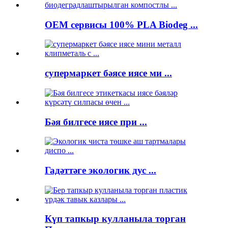
OEM сервисы 100% PLA Biodeg ...
супермаркет бәясе иясе ми ...
Бәя билгесе иясе при ...
Гадәттәге экологик дус ...
Күп тапкыр кулланыла торган