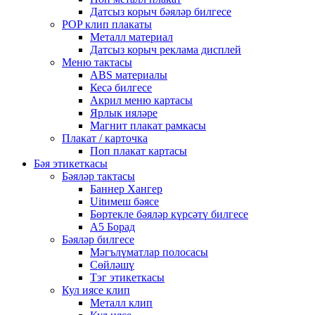
Датсыз корыч бәяләр билгесе
POP клип плакаты
Металл материал
Датсыз корыч реклама дисплей
Меню тактасы
ABS материалы
Кесә билгесе
Акрил меню картасы
Ярлык ияләре
Магнит плакат рамкасы
Плакат / карточка
Поп плакат картасы
Бәя этикеткасы
Бәяләр тактасы
Баннер Хангер
Uitимеш бәясе
Бөртекле бәяләр күрсәтү билгесе
A5 Борад
Бәяләр билгесе
Мәгълүматлар полосасы
Сөйләшү
Тэг этикеткасы
Кул иясе клип
Металл клип