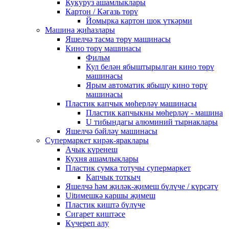
Кукуруз ашамлыклары
Картон / Кәгазь төрү
Йомырка картон шок үткәрми
Машина җиһазлары
Яшелчә тасма төрү машинасы
Кино төрү машинасы
Фильм
Кул белән ябыштырылган кино төрү
машинасы
Ярым автоматик ябышу кино төрү
машинасы
Пластик капчык мөһерләү машинасы
Пластик капчыкны мөһерләү - машина
U тибындагы алюминий тырнаклары
Яшелчә бәйләү машинасы
Супермаркет кирәк-яраклары
Ачык күренеш
Кухня ашамлыклары
Пластик сумка тотучы супермаркет
Капчык тоткыч
Яшелчә һәм җиләк-җимеш бүлүче / күрсәтү
Uitимешкә каршы җимеш
Пластик киштә бүлүче
Сигарет киштәсе
Күчереп алу