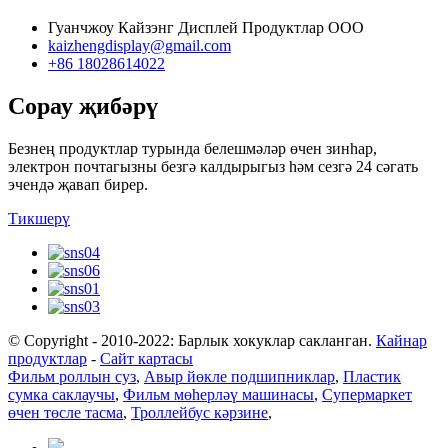
Гуанчжоу Кайзэнг Дисплей Продуктлар ООО
kaizhengdisplay@gmail.com
+86 18028614022
Сорау җибәрү
Безнең продуктлар турында белешмәләр өчен зинһар,
электрон почтагызны безгә калдырыгыз һәм сезгә 24 сәгать
эчендә җавап бирер.
Тикшерү
© Copyright - 2010-2022: Барлык хокуклар сакланган.
Кайнар
продуктлар
-
Сайт картасы
Фильм роллын суз
,
Авыр йөкле подшипниклар
,
Пластик
сумка саклаучы
,
Фильм мөһерләү машинасы
,
Супермаркет
өчен төсле тасма
,
Троллейбус кәрзине
,