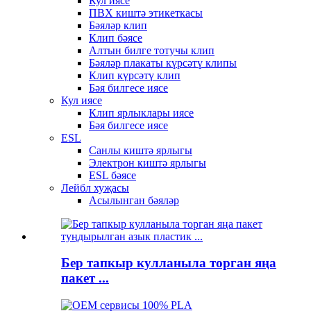
Кул иясе
ПВХ киштә этикеткасы
Бәяләр клип
Клип бәясе
Алтын билге тотучы клип
Бәяләр плакаты күрсәтү клипы
Клип күрсәтү клип
Бәя билгесе иясе
Кул иясе
Клип ярлыклары иясе
Бәя билгесе иясе
ESL
Санлы киштә ярлыгы
Электрон киштә ярлыгы
ESL бәясе
Лейбл хуҗасы
Асылынган бәяләр
Бер тапкыр кулланыла торган яңа
пакет ...