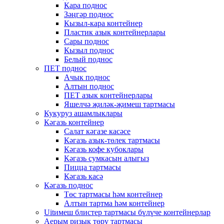
Кара поднос
Зәңгәр поднос
Кызыл-кара контейнер
Пластик азык контейнерлары
Сары поднос
Кызыл поднос
Белый поднос
ПЕТ поднос
Ачык поднос
Алтын поднос
ПЕТ азык контейнерлары
Яшелчә җиләк-җимеш тартмасы
Кукуруз ашамлыклары
Кәгазь контейнер
Салат кәгазе касәсе
Кәгазь азык-төлек тартмасы
Кәгазь кофе кубоклары
Кәгазь сумкасын алыгыз
Пицца тартмасы
Кәгазь касә
Кәгазь поднос
Төс тартмасы һәм контейнер
Алтын тартма һәм контейнер
Uitимеш блистер тартмасы бүлүче контейнерлар
Аерым ризык төрү тартмасы