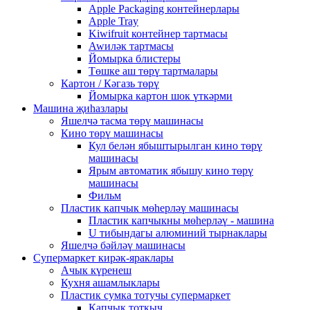
Apple Packaging контейнерлары
Apple Tray
Kiwifruit контейнер тартмасы
Awиләк тартмасы
Йомырка блистеры
Төшке аш төрү тартмалары
Картон / Кәгазь төрү
Йомырка картон шок үткәрми
Машина җиһазлары
Яшелчә тасма төрү машинасы
Кино төрү машинасы
Кул белән ябыштырылган кино төрү
машинасы
Ярым автоматик ябышу кино төрү
машинасы
Фильм
Пластик капчык мөһерләү машинасы
Пластик капчыкны мөһерләү - машина
U тибындагы алюминий тырнаклары
Яшелчә бәйләү машинасы
Супермаркет кирәк-яраклары
Ачык күренеш
Кухня ашамлыклары
Пластик сумка тотучы супермаркет
Капчык тоткыч