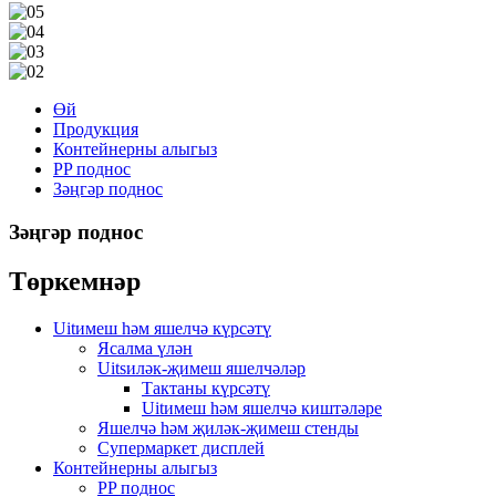
Өй
Продукция
Контейнерны алыгыз
PP поднос
Зәңгәр поднос
Зәңгәр поднос
Төркемнәр
Uitимеш һәм яшелчә күрсәтү
Ясалма үлән
Uitsиләк-җимеш яшелчәләр
Тактаны күрсәтү
Uitимеш һәм яшелчә киштәләре
Яшелчә һәм җиләк-җимеш стенды
Супермаркет дисплей
Контейнерны алыгыз
PP поднос