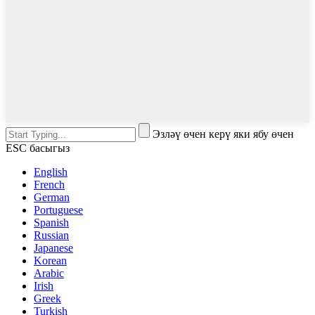
Эзләү өчен керү яки ябу өчен
ESC басыгыз
English
French
German
Portuguese
Spanish
Russian
Japanese
Korean
Arabic
Irish
Greek
Turkish