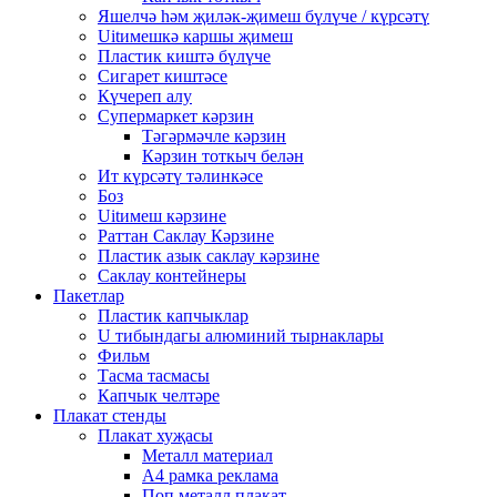
Яшелчә һәм җиләк-җимеш бүлүче / күрсәтү
Uitимешкә каршы җимеш
Пластик киштә бүлүче
Сигарет киштәсе
Күчереп алу
Супермаркет кәрзин
Тәгәрмәчле кәрзин
Кәрзин тоткыч белән
Ит күрсәтү тәлинкәсе
Боз
Uitимеш кәрзине
Раттан Саклау Кәрзине
Пластик азык саклау кәрзине
Саклау контейнеры
Пакетлар
Пластик капчыклар
U тибындагы алюминий тырнаклары
Фильм
Тасма тасмасы
Капчык челтәре
Плакат стенды
Плакат хуҗасы
Металл материал
А4 рамка реклама
Поп металл плакат