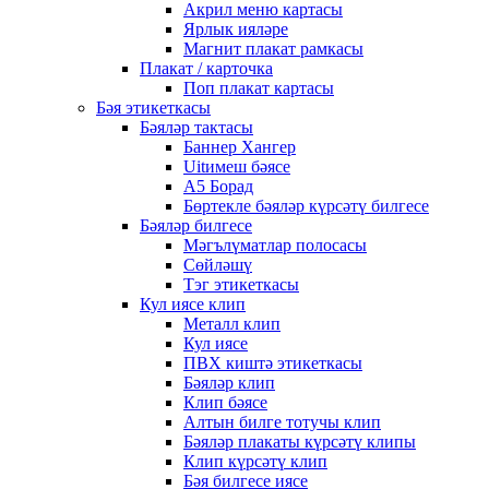
Акрил меню картасы
Ярлык ияләре
Магнит плакат рамкасы
Плакат / карточка
Поп плакат картасы
Бәя этикеткасы
Бәяләр тактасы
Баннер Хангер
Uitимеш бәясе
A5 Борад
Бөртекле бәяләр күрсәтү билгесе
Бәяләр билгесе
Мәгълүматлар полосасы
Сөйләшү
Тэг этикеткасы
Кул иясе клип
Металл клип
Кул иясе
ПВХ киштә этикеткасы
Бәяләр клип
Клип бәясе
Алтын билге тотучы клип
Бәяләр плакаты күрсәтү клипы
Клип күрсәтү клип
Бәя билгесе иясе