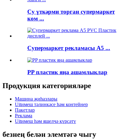
Су үткәрми торган супермаркет
ком ...
Супермаркет рекламасы A5 ...
PP пластик яңа ашамлыклар
Продукция категорияләре
Машина җиһазлары
Uitимеш тәлинкәсе һәм контейнер
Пакетлар
Реклама
Uitимеш һәм яшелчә күрсәтү
безнең белән элемтәгә чыгу