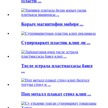
Пласти ...
Корыч магнитофон мөһере ...
Супермаркет пластик клип ди ...
Төсле эстрада пластмассасы бәясе
...
Поп металл плакат стенд клип ...