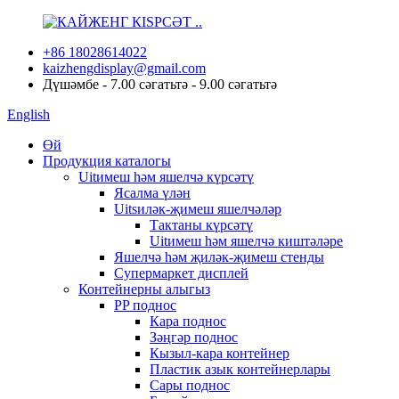
+86 18028614022
kaizhengdisplay@gmail.com
Дүшәмбе - 7.00 сәгатьтә - 9.00 сәгатьтә
English
Өй
Продукция каталогы
Uitимеш һәм яшелчә күрсәтү
Ясалма үлән
Uitsиләк-җимеш яшелчәләр
Тактаны күрсәтү
Uitимеш һәм яшелчә киштәләре
Яшелчә һәм җиләк-җимеш стенды
Супермаркет дисплей
Контейнерны алыгыз
PP поднос
Кара поднос
Зәңгәр поднос
Кызыл-кара контейнер
Пластик азык контейнерлары
Сары поднос