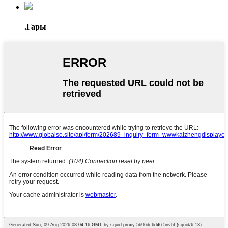
.Гары