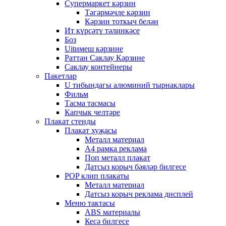
Супермаркет кәрзин
Тәгәрмәчле кәрзин
Кәрзин тоткыч белән
Ит күрсәтү тәлинкәсе
Боз
Uitимеш кәрзине
Раттан Саклау Кәрзине
Саклау контейнеры
Пакетлар
U тибындагы алюминий тырнаклары
Фильм
Тасма тасмасы
Капчык челтәре
Плакат стенды
Плакат хуҗасы
Металл материал
А4 рамка реклама
Поп металл плакат
Датсыз корыч бәяләр билгесе
POP клип плакаты
Металл материал
Датсыз корыч реклама дисплей
Меню тактасы
ABS материалы
Кесә билгесе