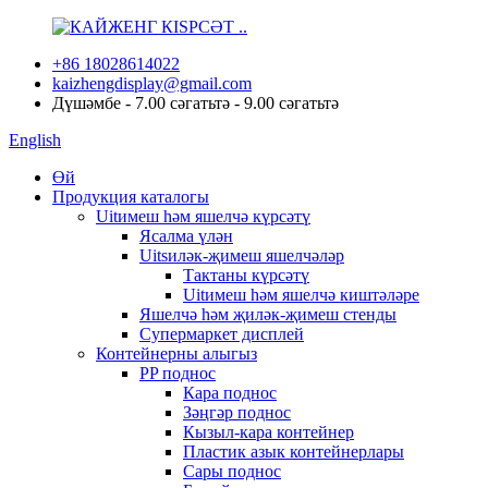
+86 18028614022
kaizhengdisplay@gmail.com
Дүшәмбе - 7.00 сәгатьтә - 9.00 сәгатьтә
English
Өй
Продукция каталогы
Uitимеш һәм яшелчә күрсәтү
Ясалма үлән
Uitsиләк-җимеш яшелчәләр
Тактаны күрсәтү
Uitимеш һәм яшелчә киштәләре
Яшелчә һәм җиләк-җимеш стенды
Супермаркет дисплей
Контейнерны алыгыз
PP поднос
Кара поднос
Зәңгәр поднос
Кызыл-кара контейнер
Пластик азык контейнерлары
Сары поднос