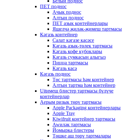
Белый поднос
ПЕТ поднос
Ачык поднос
Алтын поднос
ПЕТ азык контейнерлары
Яшелчә җиләк-җимеш тартмасы
Кәгазь контейнер
Салат кәгазе касәсе
Кәгазь азык-төлек тартмасы
Кәгазь кофе кубоклары
Кәгазь сумкасын алыгыз
Пицца тартмасы
Кәгазь касә
Кәгазь поднос
Төс тартмасы һәм контейнер
Алтын тартма һәм контейнер
Uitимеш блистер тартмасы бүлүче
контейнерлар
Аерым ризык төрү тартмасы
Apple Packaging контейнерлары
Apple Tray
Kiwifruit контейнер тартмасы
Awиләк тартмасы
Йомырка блистеры
Төшке аш төрү тартмалары