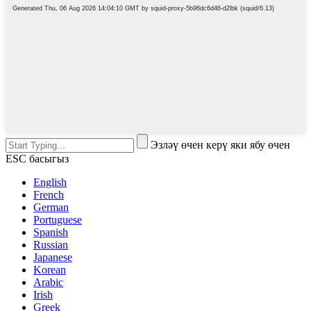
Эзләү өчен керү яки ябу өчен
ESC басыгыз
English
French
German
Portuguese
Spanish
Russian
Japanese
Korean
Arabic
Irish
Greek