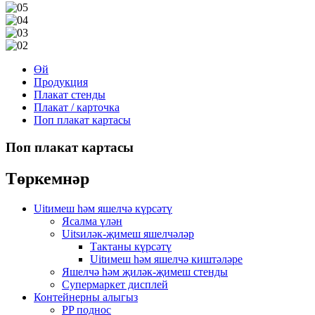
Өй
Продукция
Плакат стенды
Плакат / карточка
Поп плакат картасы
Поп плакат картасы
Төркемнәр
Uitимеш һәм яшелчә күрсәтү
Ясалма үлән
Uitsиләк-җимеш яшелчәләр
Тактаны күрсәтү
Uitимеш һәм яшелчә киштәләре
Яшелчә һәм җиләк-җимеш стенды
Супермаркет дисплей
Контейнерны алыгыз
PP поднос