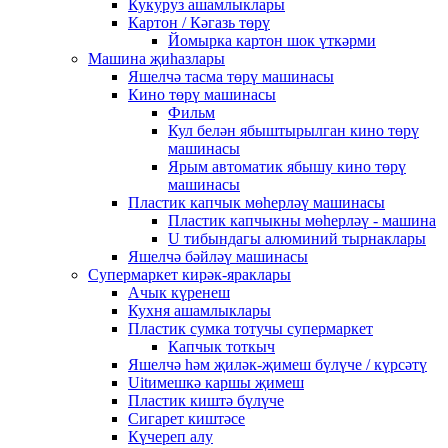
Кукуруз ашамлыклары
Картон / Кәгазь төрү
Йомырка картон шок үткәрми
Машина җиһазлары
Яшелчә тасма төрү машинасы
Кино төрү машинасы
Фильм
Кул белән ябыштырылган кино төрү
машинасы
Ярым автоматик ябышу кино төрү
машинасы
Пластик капчык мөһерләү машинасы
Пластик капчыкны мөһерләү - машина
U тибындагы алюминий тырнаклары
Яшелчә бәйләү машинасы
Супермаркет кирәк-яраклары
Ачык күренеш
Кухня ашамлыклары
Пластик сумка тотучы супермаркет
Капчык тоткыч
Яшелчә һәм җиләк-җимеш бүлүче / күрсәтү
Uitимешкә каршы җимеш
Пластик киштә бүлүче
Сигарет киштәсе
Күчереп алу