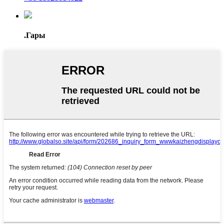
.Гары