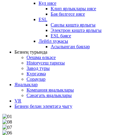
Кул иясе
Клип ярлыклары иясе
Бәя билгесе иясе
ESL
Санлы киштә ярлыгы
Электрон киштә ярлыгы
ESL бәясе
Лейбл хуҗасы
Асылынган бәяләр
Безнең турында
Оешма өлкәсе
Historyсеш тарихы
Завод туры
Күргәзмә
Сораулар
Яңалыклар
Компания яңалыклары
Сәнәгать яңалыклары
VR
Безнең белән элемтәгә чыгу