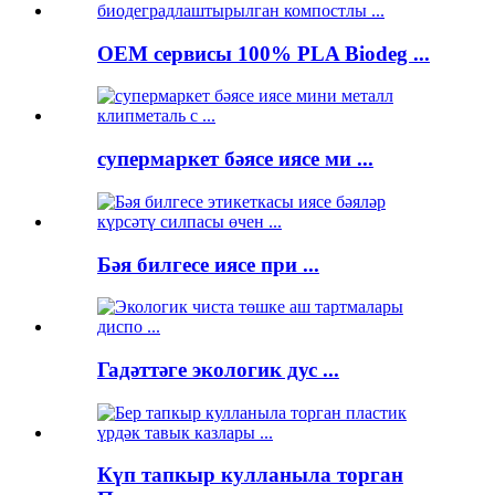
OEM сервисы 100% PLA Biodeg ...
супермаркет бәясе иясе ми ...
Бәя билгесе иясе при ...
Гадәттәге экологик дус ...
Күп тапкыр кулланыла торган