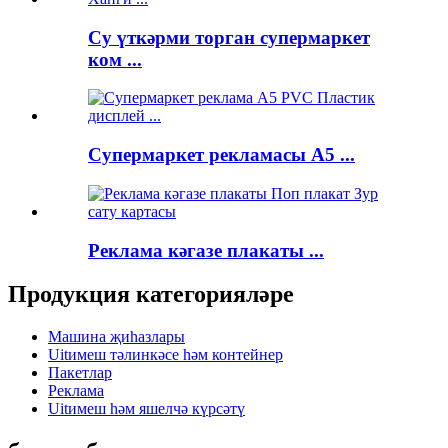
Су үткәрми торган супермаркет
ком ...
Супермаркет рекламасы A5 ...
Реклама кәгазе плакаты ...
Продукция категорияләре
Машина җиһазлары
Uitимеш тәлинкәсе һәм контейнер
Пакетлар
Реклама
Uitимеш һәм яшелчә күрсәтү