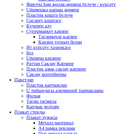
Яшелчә һәм җиләк-җимеш бүлүче / күрсәтү
Uitимешкә каршы җимеш
Пластик киштә бүлүче
Сигарет киштәсе
Күчереп алу
Супермаркет кәрзин
Тәгәрмәчле кәрзин
Кәрзин тоткыч белән
Ит күрсәтү тәлинкәсе
Боз
Uitимеш кәрзине
Раттан Саклау Кәрзине
Пластик азык саклау кәрзине
Саклау контейнеры
Пакетлар
Пластик капчыклар
U тибындагы алюминий тырнаклары
Фильм
Тасма тасмасы
Капчык челтәре
Плакат стенды
Плакат хуҗасы
Металл материал
А4 рамка реклама
Поп металл плакат