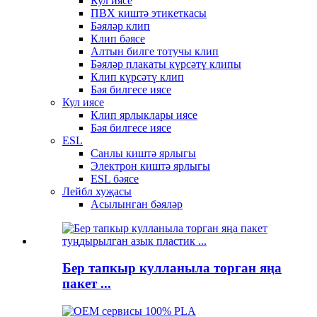
Кул иясе
ПВХ киштә этикеткасы
Бәяләр клип
Клип бәясе
Алтын билге тотучы клип
Бәяләр плакаты күрсәтү клипы
Клип күрсәтү клип
Бәя билгесе иясе
Кул иясе
Клип ярлыклары иясе
Бәя билгесе иясе
ESL
Санлы киштә ярлыгы
Электрон киштә ярлыгы
ESL бәясе
Лейбл хуҗасы
Асылынган бәяләр
Бер тапкыр кулланыла торган яңа
пакет ...