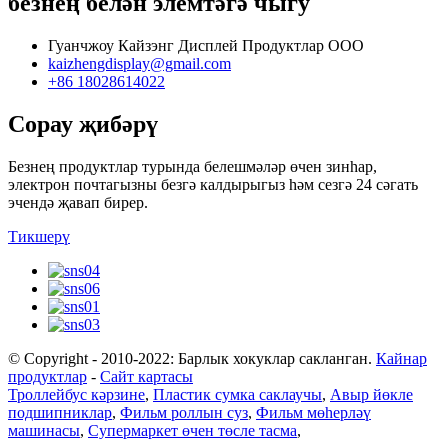
безнең белән элемтәгә чыгу
Гуанчжоу Кайзэнг Дисплей Продуктлар ООО
kaizhengdisplay@gmail.com
+86 18028614022
Сорау җибәрү
Безнең продуктлар турында белешмәләр өчен зинһар,
электрон почтагызны безгә калдырыгыз һәм сезгә 24 сәгать
эчендә җавап бирер.
Тикшерү
© Copyright - 2010-2022: Барлык хокуклар сакланган.
Кайнар
продуктлар
-
Сайт картасы
Троллейбус кәрзине
,
Пластик сумка саклаучы
,
Авыр йөкле
подшипниклар
,
Фильм роллын суз
,
Фильм мөһерләү
машинасы
,
Супермаркет өчен төсле тасма
,