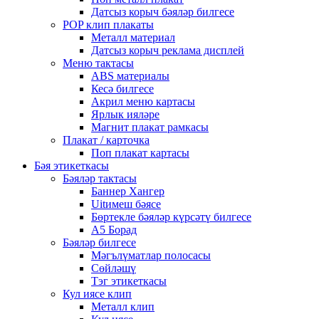
Датсыз корыч бәяләр билгесе
POP клип плакаты
Металл материал
Датсыз корыч реклама дисплей
Меню тактасы
ABS материалы
Кесә билгесе
Акрил меню картасы
Ярлык ияләре
Магнит плакат рамкасы
Плакат / карточка
Поп плакат картасы
Бәя этикеткасы
Бәяләр тактасы
Баннер Хангер
Uitимеш бәясе
Бөртекле бәяләр күрсәтү билгесе
A5 Борад
Бәяләр билгесе
Мәгълүматлар полосасы
Сөйләшү
Тэг этикеткасы
Кул иясе клип
Металл клип