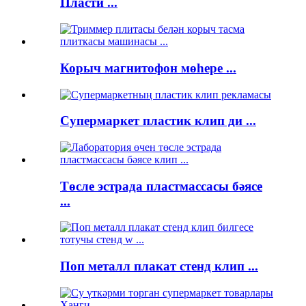
Пласти ...
Корыч магнитофон мөһере ...
Супермаркет пластик клип ди ...
Төсле эстрада пластмассасы бәясе
...
Поп металл плакат стенд клип ...