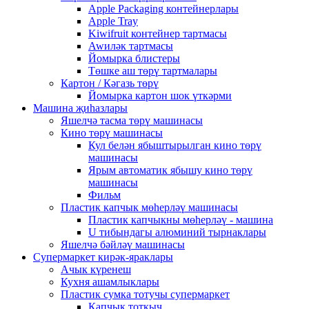
Apple Packaging контейнерлары
Apple Tray
Kiwifruit контейнер тартмасы
Awиләк тартмасы
Йомырка блистеры
Төшке аш төрү тартмалары
Картон / Кәгазь төрү
Йомырка картон шок үткәрми
Машина җиһазлары
Яшелчә тасма төрү машинасы
Кино төрү машинасы
Кул белән ябыштырылган кино төрү
машинасы
Ярым автоматик ябышу кино төрү
машинасы
Фильм
Пластик капчык мөһерләү машинасы
Пластик капчыкны мөһерләү - машина
U тибындагы алюминий тырнаклары
Яшелчә бәйләү машинасы
Супермаркет кирәк-яраклары
Ачык күренеш
Кухня ашамлыклары
Пластик сумка тотучы супермаркет
Капчык тоткыч