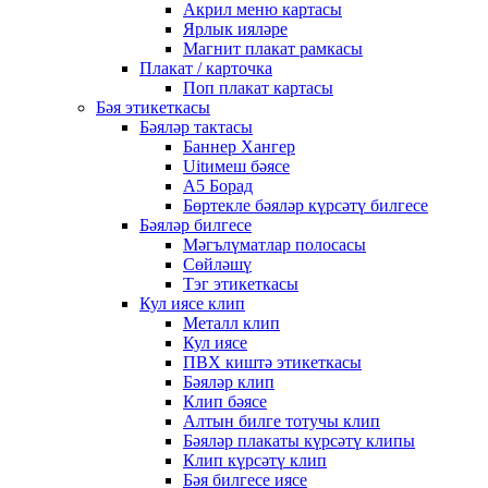
Акрил меню картасы
Ярлык ияләре
Магнит плакат рамкасы
Плакат / карточка
Поп плакат картасы
Бәя этикеткасы
Бәяләр тактасы
Баннер Хангер
Uitимеш бәясе
A5 Борад
Бөртекле бәяләр күрсәтү билгесе
Бәяләр билгесе
Мәгълүматлар полосасы
Сөйләшү
Тэг этикеткасы
Кул иясе клип
Металл клип
Кул иясе
ПВХ киштә этикеткасы
Бәяләр клип
Клип бәясе
Алтын билге тотучы клип
Бәяләр плакаты күрсәтү клипы
Клип күрсәтү клип
Бәя билгесе иясе