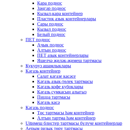
Кара поднос
Зәңгәр поднос
Кызыл-кара контейнер
Пластик азык контейнерлары
Сары поднос
Кызыл поднос
Белый поднос
ПЕТ поднос
Ачык поднос
Алтын поднос
ПЕТ азык контейнерлары
Яшелчә җиләк-җимеш тартмасы
Кукуруз ашамлыклары
Кәгазь контейнер
Салат кәгазе касәсе
Кәгазь азык-төлек тартмасы
Кәгазь кофе кубоклары
Кәгазь сумкасын алыгыз
Пицца тартмасы
Кәгазь касә
Кәгазь поднос
Төс тартмасы һәм контейнер
Алтын тартма һәм контейнер
Uitимеш блистер тартмасы бүлүче контейнерлар
Аерым ризык төрү тартмасы