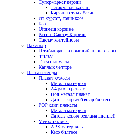
Супермаркет кәрзин
Тәгәрмәчле кәрзин
Кәрзин тоткыч белән
Ит күрсәтү тәлинкәсе
Боз
Uitимеш кәрзине
Раттан Саклау Кәрзине
Саклау контейнеры
Пакетлар
U тибындагы алюминий тырнаклары
Фильм
Тасма тасмасы
Капчык челтәре
Плакат стенды
Плакат хуҗасы
Металл материал
А4 рамка реклама
Поп металл плакат
Датсыз корыч бәяләр билгесе
POP клип плакаты
Металл материал
Датсыз корыч реклама дисплей
Меню тактасы
ABS материалы
Кесә билгесе