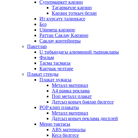
Супермаркет кәрзин
Тәгәрмәчле кәрзин
Кәрзин тоткыч белән
Ит күрсәтү тәлинкәсе
Боз
Uitимеш кәрзине
Раттан Саклау Кәрзине
Саклау контейнеры
Пакетлар
U тибындагы алюминий тырнаклары
Фильм
Тасма тасмасы
Капчык челтәре
Плакат стенды
Плакат хуҗасы
Металл материал
А4 рамка реклама
Поп металл плакат
Датсыз корыч бәяләр билгесе
POP клип плакаты
Металл материал
Датсыз корыч реклама дисплей
Меню тактасы
ABS материалы
Кесә билгесе