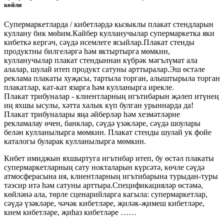
көйли
Супермаркетларда / кибетләрдә кызыклы плакат стендларын
куллану бик мөһим.Кайбер кулланучылар супермаркетка яки
кибеткә кергәч, сәүдә исемлеге ясыйлар.Плакат стенды
продуктны билгеләргә һәм яктыртырга мөмкин,
кулланучылар плакат стендыннан күбрәк мәгълүмат ала
алалар, шулай итеп продукт сатуны арттыралар.Эш өстәле
реклама плакаты хуҗасы, тартыла торган, алыштырыла торган
плакатлар, кат-кат язарга һәм кулланырга ирекле.
Плакат трибуналар - клиентларның игътибарын җәлеп итүнең
иң яхшы ысулы, хәтта халык күп булган урыннарда да!
Плакат трибуналары яңа әйберләр һәм хезмәтләрне
рекламалау өчен, банклар, сәүдә үзәкләре, сәүдә шоулары
белән кулланылырга мөмкин. Плакат стенды шулай ук ​​фойе
каталогы буларак кулланылырга мөмкин.
Кибет имиджын яхшыртуга игътибар итеп, бу өстәл плакаты
супермаркетларның сату нокталарын күрсәтә, көчле сәүдә
атмосферасына ия, клиентларның игътибарына турыдан-туры
тәэсир итә һәм сатуны арттыра.Спецификацияләр өстәмә,
көйләнә ала, төрле сценарийларга кагыла: супермаркетлар,
сәүдә үзәкләре, чәчәк кибетләре, җиләк-җимеш кибетләре,
кием кибетләре, җиһаз кибетләре ……