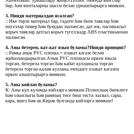
Answerавап: урнаштыру җиңел.Полюс төбендә винтлар
бар, һәм винталарны шасси белән урнаштырырга мөмкин.
3. Нинди материалдан ясалган?
:: Ике төрле материал бар, гадәти һәм биек таяклар һәм
нигезләр тимер һәм буяудан эшләнгән, дат юк, пасовкасыз
корыч таяклар датсыз корыч түгел;кадр ABS пластикыннан
эшләнгән.
4. Аны бетереп, кат-кат язып буламы?Нинди принцип?
:: Рамка ачык PVC пленка + плакат кәгазе белән
җиһазландырылган.Ачык PVC пленкасы иркен языла
торган, бетерелә торган һәм кабат кулланыла торган
бетерелә торган каләм куллана.эчендәге плакат кәгазен
иркен алыштырырга мөмкин.
5. Аны көйләп буламы?
К: Аны күп күләмдә көйләргә мөмкин.Полюсның биеклеге
һәм озынлыгы һәм рамның төсе биш төстә: кызыл, сары,
кара, яшел һәм ак.Кирәк булганда көйләргә мөмкин!
Бренд өстенлеге