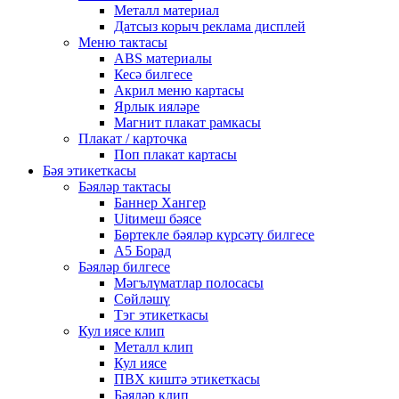
Металл материал
Датсыз корыч реклама дисплей
Меню тактасы
ABS материалы
Кесә билгесе
Акрил меню картасы
Ярлык ияләре
Магнит плакат рамкасы
Плакат / карточка
Поп плакат картасы
Бәя этикеткасы
Бәяләр тактасы
Баннер Хангер
Uitимеш бәясе
Бөртекле бәяләр күрсәтү билгесе
A5 Борад
Бәяләр билгесе
Мәгълүматлар полосасы
Сөйләшү
Тэг этикеткасы
Кул иясе клип
Металл клип
Кул иясе
ПВХ киштә этикеткасы
Бәяләр клип