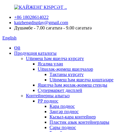
+86 18028614022
kaizhengdisplay@gmail.com
Дүшәмбе - 7.00 сәгатьтә - 9.00 сәгатьтә
English
Өй
Продукция каталогы
Uitимеш һәм яшелчә күрсәтү
Ясалма үлән
Uitsиләк-җимеш яшелчәләр
Тактаны күрсәтү
Uitимеш һәм яшелчә киштәләре
Яшелчә һәм җиләк-җимеш стенды
Супермаркет дисплей
Контейнерны алыгыз
PP поднос
Кара поднос
Зәңгәр поднос
Кызыл-кара контейнер
Пластик азык контейнерлары
Сары поднос