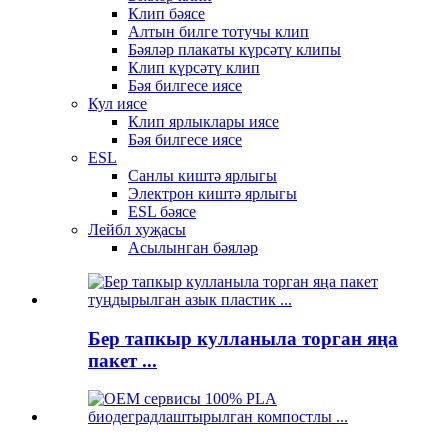
Клип бәясе
Алтын билге тотучы клип
Бәяләр плакаты күрсәтү клипы
Клип күрсәтү клип
Бәя билгесе иясе
Кул иясе
Клип ярлыклары иясе
Бәя билгесе иясе
ESL
Санлы киштә ярлыгы
Электрон киштә ярлыгы
ESL бәясе
Лейбл хуҗасы
Асылынган бәяләр
Бер тапкыр кулланыла торган яңа
пакет ...