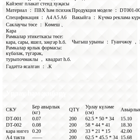
Кайзенг плакат стенд хуҗасы
Материал ： ПВХ һәм психик
Продукция моделе ： DT001-0
Спецификация ： A4 A5 A6
Вакыйга ： Күчмә реклама күр
Саклаучы төсе ： Көмеш 、
Кара
Рамкалар этикеткасы төсе:
Чыгыш урыны ： Гуанчжоу ， 
кара, сары, яшел, зәңгәр һ.б.
Рамкалар ярлык формасы:
күбәләк, түгәрәк,
турыпочмаклы ， квадрат һ.б.
Гадәттә ясалган ： .К
Урлау һәм җибәрү
Бер авырлык
Урлау күләме
СКУ
QTY
Авырлык
(кг)
(см)
DT-001
0.07
200
62.5 * 50 * 34
15.10
DT-002
0.08
200
58 * 44 * 41
18.30
кара нигез
0.20
200
33 * 21 * 15
42.00
А4 такта
——
200
62.5 * 45.5 * 34
15.68