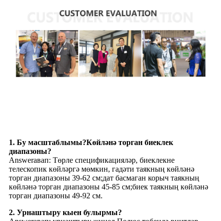
Сораулар
1. Бу масштаблымы?Көйләнә торган биеклек
диапазоны?
Answerавап: Төрле спецификацияләр, биеклекне
телескопик көйләргә мөмкин, гадәти таякның көйләнә
торган диапазоны 39-62 см;дат басмаган корыч таякның
көйләнә торган диапазоны 45-85 см;биек таякның көйләнә
торган диапазоны 49-92 см.
2. Урнаштыру кыен булырмы?