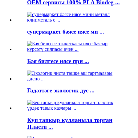
OEM сервисы 100% PLA Biodeg ...
супермаркет бәясе иясе ми ...
Бәя билгесе иясе при ...
Гадәттәге экологик дус ...
Күп тапкыр кулланыла торган
Пласти ...