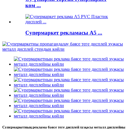
ком ...
Супермаркет рекламасы A5 ...
Супермаркетның реклама бәясе теге дисплей хуҗасы металл дисплейны