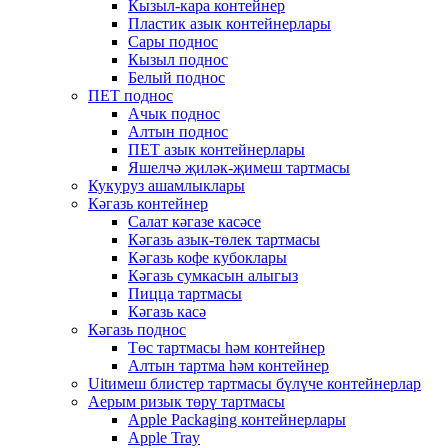
Кызыл-кара контейнер
Пластик азык контейнерлары
Сары поднос
Кызыл поднос
Белый поднос
ПЕТ поднос
Ачык поднос
Алтын поднос
ПЕТ азык контейнерлары
Яшелчә җиләк-җимеш тартмасы
Кукуруз ашамлыклары
Кәгазь контейнер
Салат кәгазе касәсе
Кәгазь азык-төлек тартмасы
Кәгазь кофе кубоклары
Кәгазь сумкасын алыгыз
Пицца тартмасы
Кәгазь касә
Кәгазь поднос
Төс тартмасы һәм контейнер
Алтын тартма һәм контейнер
Uitимеш блистер тартмасы бүлүче контейнерлар
Аерым ризык төрү тартмасы
Apple Packaging контейнерлары
Apple Tray