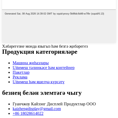
Хәбәрегезне монда языгыз һәм безгә җибәрегез
Продукция категорияләре
Машина җиһазлары
Uitимеш тәлинкәсе һәм контейнер
Пакетлар
Реклама
Uitимеш һәм яшелчә күрсәтү
безнең белән элемтәгә чыгу
Гуанчжоу Кайзэнг Дисплей Продуктлар ООО
kaizhengdisplay@gmail.com
+86 18028614022