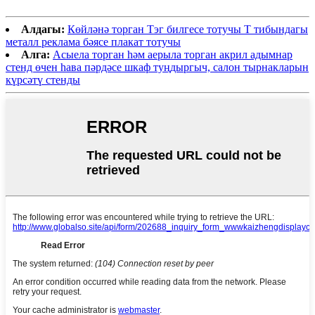
Алдагы:
Көйләнә торган Тэг билгесе тотучы T тибындагы
металл реклама бәясе плакат тотучы
Алга:
Acыела торган һәм аерыла торган акрил адымнар
стенд өчен һава пәрдәсе шкаф туңдыргыч, салон тырнакларын
күрсәтү стенды