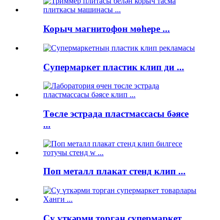
Корыч магнитофон мөһере ...
Супермаркет пластик клип ди ...
Төсле эстрада пластмассасы бәясе
...
Поп металл плакат стенд клип ...
Су үткәрми торган супермаркет