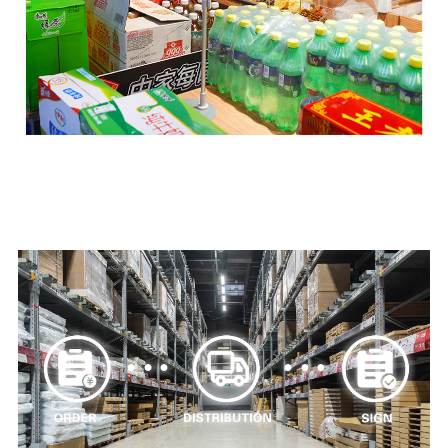
Тиз җибәрү