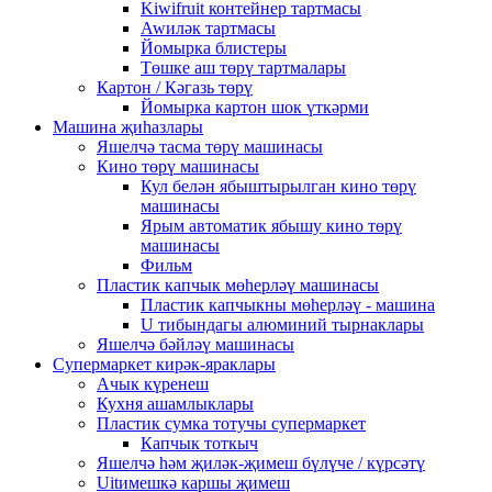
Kiwifruit контейнер тартмасы
Awиләк тартмасы
Йомырка блистеры
Төшке аш төрү тартмалары
Картон / Кәгазь төрү
Йомырка картон шок үткәрми
Машина җиһазлары
Яшелчә тасма төрү машинасы
Кино төрү машинасы
Кул белән ябыштырылган кино төрү
машинасы
Ярым автоматик ябышу кино төрү
машинасы
Фильм
Пластик капчык мөһерләү машинасы
Пластик капчыкны мөһерләү - машина
U тибындагы алюминий тырнаклары
Яшелчә бәйләү машинасы
Супермаркет кирәк-яраклары
Ачык күренеш
Кухня ашамлыклары
Пластик сумка тотучы супермаркет
Капчык тоткыч
Яшелчә һәм җиләк-җимеш бүлүче / күрсәтү
Uitимешкә каршы җимеш