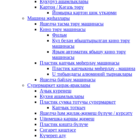
Кукуруз ашамлыклары
Картон / Кәгазь төрү
Йомырка картон шок үткәрми
Машина җиһазлары
Яшелчә тасма төрү машинасы
Кино төрү машинасы
Фильм
Кул белән ябыштырылган кино төрү
машинасы
Ярым автоматик ябышу кино төрү
машинасы
Пластик капчык мөһерләү машинасы
Пластик капчыкны мөһерләү - машина
U тибындагы алюминий тырнаклары
Яшелчә бәйләү машинасы
Супермаркет кирәк-яраклары
Ачык күренеш
Кухня ашамлыклары
Пластик сумка тотучы супермаркет
Капчык тоткыч
Яшелчә һәм җиләк-җимеш бүлүче / күрсәтү
Uitимешкә каршы җимеш
Пластик киштә бүлүче
Сигарет киштәсе
Күчереп алу