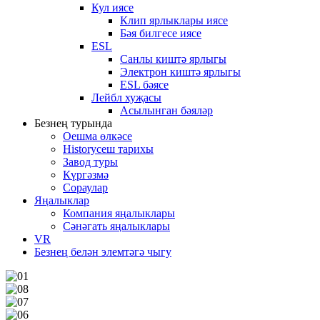
Кул иясе
Клип ярлыклары иясе
Бәя билгесе иясе
ESL
Санлы киштә ярлыгы
Электрон киштә ярлыгы
ESL бәясе
Лейбл хуҗасы
Асылынган бәяләр
Безнең турында
Оешма өлкәсе
Historyсеш тарихы
Завод туры
Күргәзмә
Сораулар
Яңалыклар
Компания яңалыклары
Сәнәгать яңалыклары
VR
Безнең белән элемтәгә чыгу