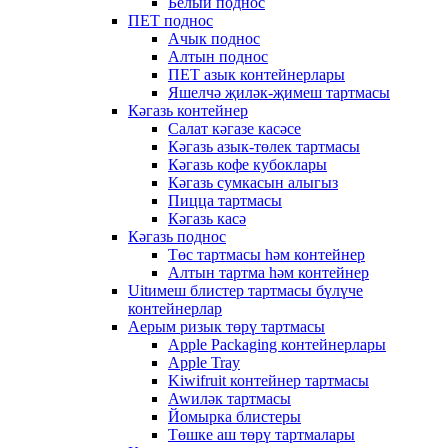
Белый поднос
ПЕТ поднос
Ачык поднос
Алтын поднос
ПЕТ азык контейнерлары
Яшелчә җиләк-җимеш тартмасы
Кәгазь контейнер
Салат кәгазе касәсе
Кәгазь азык-төлек тартмасы
Кәгазь кофе кубоклары
Кәгазь сумкасын алыгыз
Пицца тартмасы
Кәгазь касә
Кәгазь поднос
Төс тартмасы һәм контейнер
Алтын тартма һәм контейнер
Uitимеш блистер тартмасы бүлүче
контейнерлар
Аерым ризык төрү тартмасы
Apple Packaging контейнерлары
Apple Tray
Kiwifruit контейнер тартмасы
Awиләк тартмасы
Йомырка блистеры
Төшке аш төрү тартмалары