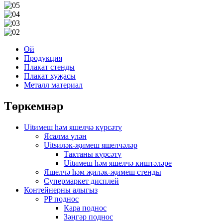
Өй
Продукция
Плакат стенды
Плакат хуҗасы
Металл материал
Төркемнәр
Uitимеш һәм яшелчә күрсәтү
Ясалма үлән
Uitsиләк-җимеш яшелчәләр
Тактаны күрсәтү
Uitимеш һәм яшелчә киштәләре
Яшелчә һәм җиләк-җимеш стенды
Супермаркет дисплей
Контейнерны алыгыз
PP поднос
Кара поднос
Зәңгәр поднос