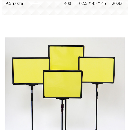
А5 такта
——
400
62.5 * 45 * 45
20.93
Детальләр күрсәтү