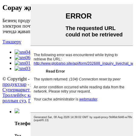
Сорау җибәрү
Безнең продуктлар турында белешмәләр өчен зинһар,
электрон почтагызны безгә калдырыгыз һәм сезгә 24 сәгать
эчендә җавап бирер.
Тикшерү
© Copyright - 2010-2022: Барлык хокуклар сакланган.
Кайнар
продуктлар
-
Сайт картасы
Супермаркет өчен төсле тасма
,
Фильм мөһерләү машинасы
,
Троллейбус кәрзине
,
Авыр йөкле подшипниклар
,
Фильм
роллын суз
,
Пластик сумка саклаучы
,
Телефон
Тел