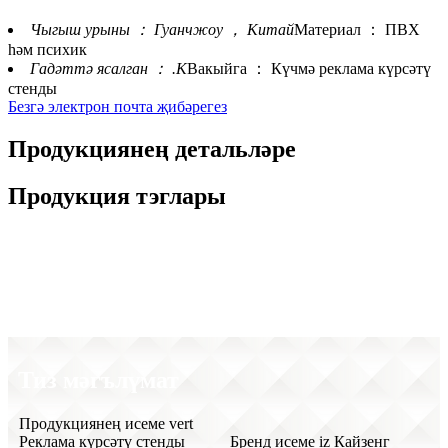
Чыгыш урыны ： Гуанчжоу ， Китай
Материал ： ПВХ
һәм психик
Гадәттә ясалган ： .К
Вакыйга ： Күчмә реклама күрсәтү
стенды
Безгә электрон почта җибәрегез
Продукциянең детальләре
Продукция тэглары
Видео
Тиз мәгълүмат
Продукциянең исеме vert
Реклама күрсәтү стенды
Бренд исеме iz Кайзенг