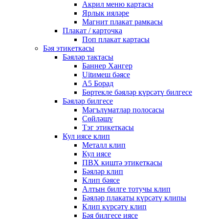
Акрил меню картасы
Ярлык ияләре
Магнит плакат рамкасы
Плакат / карточка
Поп плакат картасы
Бәя этикеткасы
Бәяләр тактасы
Баннер Хангер
Uitимеш бәясе
A5 Борад
Бөртекле бәяләр күрсәтү билгесе
Бәяләр билгесе
Мәгълүматлар полосасы
Сөйләшү
Тэг этикеткасы
Кул иясе клип
Металл клип
Кул иясе
ПВХ киштә этикеткасы
Бәяләр клип
Клип бәясе
Алтын билге тотучы клип
Бәяләр плакаты күрсәтү клипы
Клип күрсәтү клип
Бәя билгесе иясе