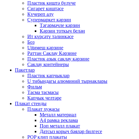
Пластик киштә бүлүче
Сигарет киштәсе
Күчереп алу
Супермаркет кәрзин
Тәгәрмәчле кәрзин
Кәрзин тоткыч белән
Ит күрсәтү тәлинкәсе
Боз
Uitимеш кәрзине
Раттан Саклау Кәрзине
Пластик азык саклау кәрзине
Саклау контейнеры
Пакетлар
Пластик капчыклар
U тибындагы алюминий тырнаклары
Фильм
Тасма тасмасы
Капчык челтәре
Плакат стенды
Плакат хуҗасы
Металл материал
А4 рамка реклама
Поп металл плакат
Датсыз корыч бәяләр билгесе
POP клип плакаты